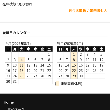
WORLD
在庫状態 : 売り切れ
只今お取扱い出来ません
その他
7INC
レア盤（1万円以上）
営業日カレンダー
Webのみ no.1
今月(2026年8月)
翌月(2026年9月)
日
月
火
水
木
金
土
日
月
火
水
木
金
土
Webのみ no.2
1
1
2
3
4
5
2
3
4
5
6
7
8
6
7
8
9
10
11
12
Webのみ no.3
9
10
11
12
13
14
15
13
14
15
16
17
18
19
16
17
18
19
20
21
22
20
21
22
23
24
25
26
Webのみ no.4
23
24
25
26
27
28
29
27
28
29
30
30
31
(
発送業務休日)
売り切れ
Help
Home
送料
マイページ