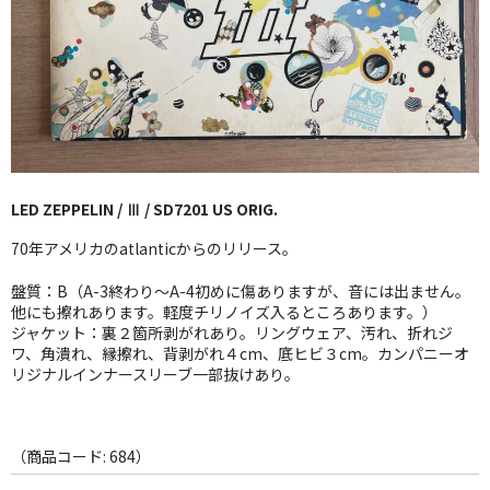
GG RECORD （当店のレーベル）
全商品
JAZZ-US
BLUE NOTE
LED ZEPPELIN / Ⅲ / SD7201 US ORIG.
JAZZ-EU
70年アメリカのatlanticからのリリース。
JAZZ-JP
盤質：B（A-3終わり〜A-4初めに傷ありますが、音には出ません。
JAZZ-VOCAL
他にも擦れあります。軽度チリノイズ入るところあります。）
ジャケット：裏２箇所剥がれあり。リングウェア、汚れ、折れジ
ワ、角潰れ、縁擦れ、背剥がれ４cm、底ヒビ３cm。カンパニーオ
J-POP
リジナルインナースリーブ一部抜けあり。
ROCK
FOLK,SSW
（商品コード: 684）