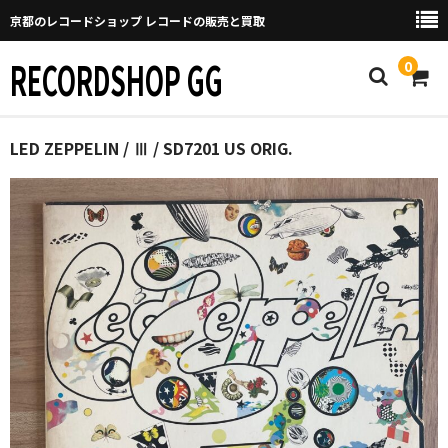
京都のレコードショップ レコードの販売と買取
RECORDSHOP GG
0
Home
LED ZEPPELIN / Ⅲ / SD7201 US ORIG.
マイページ
GGについて
買取について
取り置きなどについて
Categories
New Arrivals
新譜