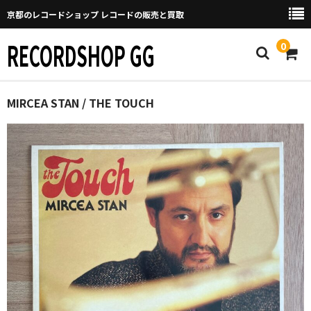
京都のレコードショップ レコードの販売と買取
RECORDSHOP GG
0
Home
MIRCEA STAN / THE TOUCH
マイページ
GGについて
買取について
取り置きなどについて
Categories
New Arrivals
新譜