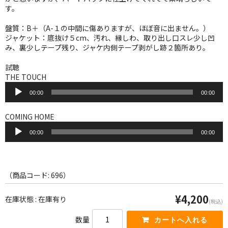
WORLD
す。
その他
盤質：B＋（A-１の中間に傷ありますが、ほぼ音に出ません。）
ジャケット：底抜け５cm、汚れ、縁しわ、取り出し口スレ少し凹
7INC
み、裏少しテープ残り、ジャケ内側テープ剥がし跡２箇所あり。
レア盤（1万円以上）
試聴
THE TOUCH
音
Webのみ no.1
00:00
00:00
声
プ
Webのみ no.2
レ
COMING HOME
ー
音
Webのみ no.3
ヤ
00:00
00:00
声
ー
プ
Webのみ no.4
レ
ー
売り切れ
ヤ
（商品コード: 696）
ー
Help
¥4,200
在庫状態 : 在庫有り
(税込)
送料
数量