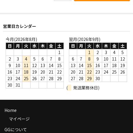
商品の発送
お支払い方法
営業日カレンダー
返品
今月(2026年8月)
翌月(2026年9月)
コンディション
日
月
火
水
木
金
土
日
月
火
水
木
金
土
1
1
2
3
4
5
Privacy Policy
2
3
4
5
6
7
8
6
7
8
9
10
11
12
9
10
11
12
13
14
15
13
14
15
16
17
18
19
特定商取引法に基づく表示
16
17
18
19
20
21
22
20
21
22
23
24
25
26
23
24
25
26
27
28
29
27
28
29
30
Contact
30
31
(
発送業務休日)
Home
マイページ
GGについて