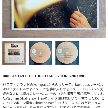
GG RECORD （当店のレーベル）
全商品
JAZZ-US
BLUE NOTE
JAZZ-EU
JAZZ-JP
JAZZ-VOCAL
MIRCEA STAN / THE TOUCH / KOLP79 FINLAND ORIG.
J-POP
87年フィンランドのkompassからのリリース。kompassレーベル
ROCK
はいいタイトルが多くて、でも手に入りずらくてヨーロッパジャズ
好きな人には憧れのレーベル。その中でも澤野工房が再発してくれ
たVladimir Shafranov Trioのライブ盤は嬉しいの一言でしたね。こ
FOLK,SSW
のトロンボーン奏者のkompassからのリリースはこれだけじゃない
かと思いますが、ハードバップに仕上げてくれてて素晴らしいで