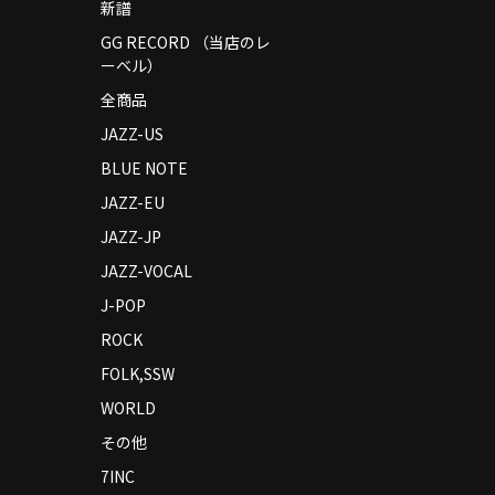
新譜
GG RECORD （当店のレ
ーベル）
全商品
JAZZ-US
BLUE NOTE
JAZZ-EU
JAZZ-JP
JAZZ-VOCAL
J-POP
ROCK
FOLK,SSW
WORLD
その他
7INC