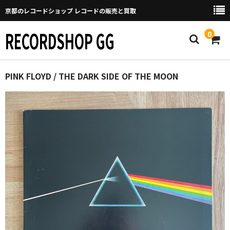
京都のレコードショップ レコードの販売と買取
RECORDSHOP GG
0
Home
PINK FLOYD / THE DARK SIDE OF THE MOON
マイページ
GGについて
買取について
取り置きなどについて
Categories
New Arrivals
新譜