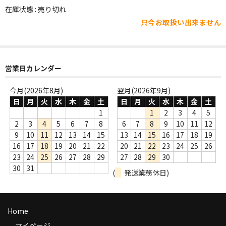
WORLD
在庫状態 : 売り切れ
只今お取扱い出来ません
その他
7INC
レア盤（1万円以上）
営業日カレンダー
Webのみ no.1
今月(2026年8月)
翌月(2026年9月)
日
月
火
水
木
金
土
日
月
火
水
木
金
土
Webのみ no.2
1
1
2
3
4
5
2
3
4
5
6
7
8
6
7
8
9
10
11
12
Webのみ no.3
9
10
11
12
13
14
15
13
14
15
16
17
18
19
16
17
18
19
20
21
22
20
21
22
23
24
25
26
Webのみ no.4
23
24
25
26
27
28
29
27
28
29
30
30
31
売り切れ
(
発送業務休日)
Help
Home
送料
マイページ