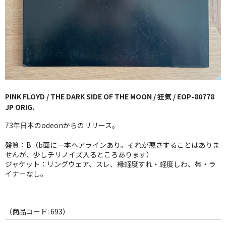
GG RECORD （当店のレーベル）
全商品
JAZZ-US
BLUE NOTE
PINK FLOYD / THE DARK SIDE OF THE MOON / 狂気 / EOP-80778
JAZZ-EU
JP ORIG.
JAZZ-JP
73年日本のodeonからのリリース。
JAZZ-VOCAL
盤質：B（b面に一本ヘアラインあり。それが悪さすることはありま
せんが、少しチリノイズ入るところあります）
ジャケット：リングウェア、スレ、縁軽度すれ・軽度しわ、帯・ラ
J-POP
イナーなし。
ROCK
FOLK,SSW
（商品コード: 693）