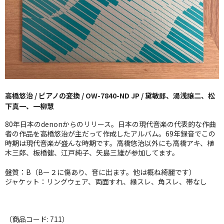
GG RECORD （当店のレーベル）
全商品
JAZZ-US
BLUE NOTE
高橋悠治 / ピアノの変換 / OW-7840-ND JP / 黛敏郎、湯浅譲二、松
JAZZ-EU
下真一、一柳慧
JAZZ-JP
80年日本のdenonからのリリース。日本の現代音楽の代表的な作曲
者の作品を高橋悠治が主だって作成したアルバム。69年録音でこの
JAZZ-VOCAL
時期は現代音楽が盛んな時期です。高橋悠治以外にも高橋アキ、植
木三郎、板橋健、江戸純子、矢島三雄が参加してます。
J-POP
盤質：B（Bー２に傷あり、音に出ます。他は概ね綺麗です）
ジャケット：リングウェア、両面すれ、縁スレ、角スレ、帯なし
ROCK
FOLK,SSW
（商品コード: 711）