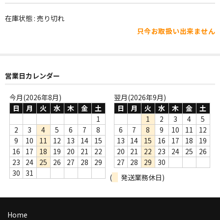
WORLD
在庫状態 : 売り切れ
その他
只今お取扱い出来ません
7INC
レア盤（1万円以上）
営業日カレンダー
Webのみ no.1
今月(2026年8月)
翌月(2026年9月)
Webのみ no.2
日
月
火
水
木
金
土
日
月
火
水
木
金
土
1
1
2
3
4
5
Webのみ no.3
2
3
4
5
6
7
8
6
7
8
9
10
11
12
9
10
11
12
13
14
15
13
14
15
16
17
18
19
Webのみ no.4
16
17
18
19
20
21
22
20
21
22
23
24
25
26
23
24
25
26
27
28
29
27
28
29
30
売り切れ
30
31
(
発送業務休日)
Help
送料
Home