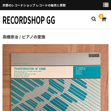
京都のレコードショップ レコードの販売と買取
RECORDSHOP GG
0
Home
高橋悠治 / ピアノの変換
マイページ
GGについて
買取について
取り置きなどについて
Categories
New Arrivals
新譜