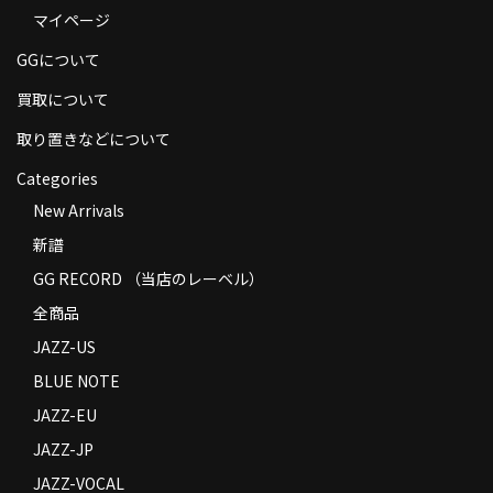
マイページ
商品の発送
GGについて
お支払い方法
買取について
返品
取り置きなどについて
コンディション
Categories
Privacy Policy
New Arrivals
新譜
特定商取引法に基づく表示
GG RECORD （当店のレーベル）
Contact
全商品
JAZZ-US
BLUE NOTE
JAZZ-EU
JAZZ-JP
JAZZ-VOCAL