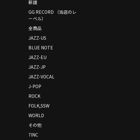
新譜
GG RECORD （当店のレ
ーベル）
全商品
JAZZ-US
BLUE NOTE
JAZZ-EU
JAZZ-JP
JAZZ-VOCAL
J-POP
ROCK
FOLK,SSW
WORLD
その他
7INC