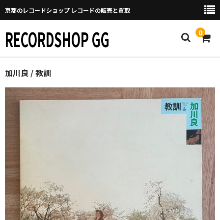
京都のレコードショップ レコードの販売と買取
RECORDSHOP GG
0
Home
加川良 / 教訓
マイページ
GGについて
買取について
取り置きなどについて
Categories
New Arrivals
新譜