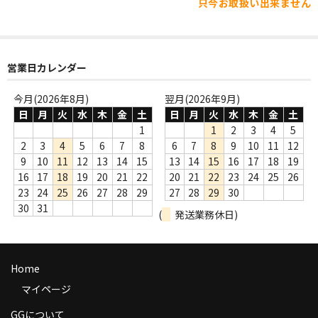
只今お取扱い出来ません
WORLD
その他
7INC
営業日カレンダー
レア盤（1万円以上）
今月(2026年8月)
翌月(2026年9月)
日
月
火
水
木
金
土
日
月
火
水
木
金
土
Webのみ no.1
1
1
2
3
4
5
2
3
4
5
6
7
8
6
7
8
9
10
11
12
Webのみ no.2
9
10
11
12
13
14
15
13
14
15
16
17
18
19
16
17
18
19
20
21
22
20
21
22
23
24
25
26
Webのみ no.3
23
24
25
26
27
28
29
27
28
29
30
30
31
Webのみ no.4
(
発送業務休日)
売り切れ
Home
Help
マイページ
送料
GGについて