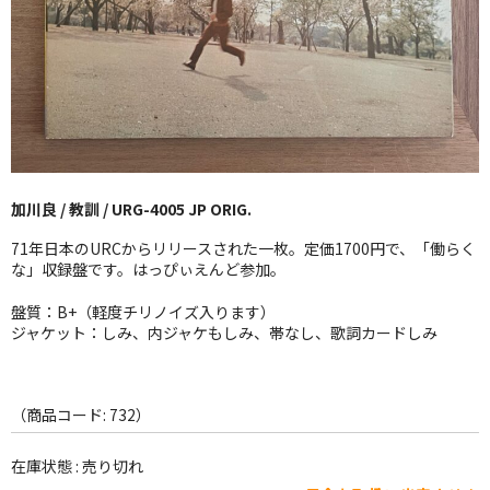
GG RECORD （当店のレーベル）
全商品
JAZZ-US
BLUE NOTE
加川良 / 教訓 / URG-4005 JP ORIG.
JAZZ-EU
71年日本のURCからリリースされた一枚。定価1700円で、「働らく
JAZZ-JP
な」収録盤です。はっぴぃえんど参加。
JAZZ-VOCAL
盤質：B+（軽度チリノイズ入ります）
ジャケット：しみ、内ジャケもしみ、帯なし、歌詞カードしみ
J-POP
ROCK
（商品コード: 732）
FOLK,SSW
在庫状態 : 売り切れ