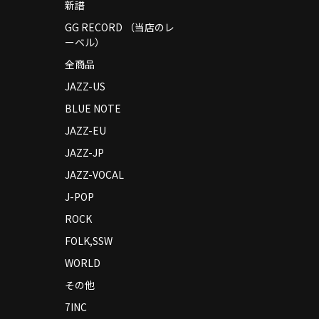
新譜
GG RECORD （当店のレ
ーベル）
全商品
JAZZ-US
BLUE NOTE
JAZZ-EU
JAZZ-JP
JAZZ-VOCAL
J-POP
ROCK
FOLK,SSW
WORLD
その他
7INC