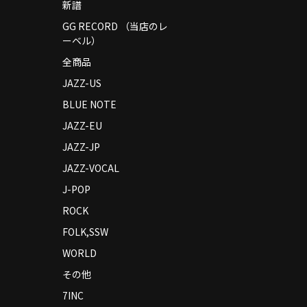
新譜
GG RECORD （当店のレ
ーベル）
全商品
JAZZ-US
BLUE NOTE
JAZZ-EU
JAZZ-JP
JAZZ-VOCAL
J-POP
ROCK
FOLK,SSW
WORLD
その他
7INC