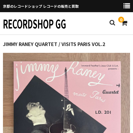
京都のレコードショップ レコードの販売と買取
RECORDSHOP GG
0
Home
JIMMY RANEY QUARTET / VISITS PARIS VOL.2
マイページ
GGについて
買取について
取り置きなどについて
Categories
New Arrivals
新譜