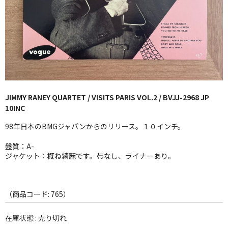
GG RECORD （当店のレーベル）
全商品
JAZZ-US
BLUE NOTE
JIMMY RANEY QUARTET / VISITS PARIS VOL.2 / BVJJ-2968 JP
JAZZ-EU
10INC
JAZZ-JP
98年日本のBMGジャパンからのリリース。１０インチ。
JAZZ-VOCAL
盤質：A-
ジャケット：概ね綺麗です。帯なし、ライナーあり。
J-POP
ROCK
（商品コード: 765）
FOLK,SSW
在庫状態 : 売り切れ