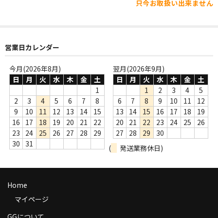
WORLD
只今お取扱い出来ません
その他
7INC
営業日カレンダー
レア盤（1万円以上）
今月(2026年8月)
翌月(2026年9月)
日
月
火
水
木
金
土
日
月
火
水
木
金
土
Webのみ no.1
1
1
2
3
4
5
2
3
4
5
6
7
8
6
7
8
9
10
11
12
Webのみ no.2
9
10
11
12
13
14
15
13
14
15
16
17
18
19
16
17
18
19
20
21
22
20
21
22
23
24
25
26
Webのみ no.3
23
24
25
26
27
28
29
27
28
29
30
30
31
Webのみ no.4
(
発送業務休日)
売り切れ
Home
Help
マイページ
送料
GGについて