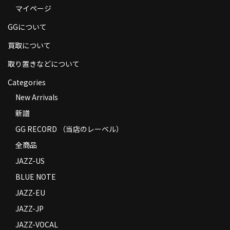
マイページ
商品の発送
GGについて
お支払い方法
買取について
返品
取り置きなどについて
コンディション
Categories
Privacy Policy
New Arrivals
新譜
特定商取引法に基づく表示
GG RECORD （当店のレーベル）
Contact
全商品
JAZZ-US
BLUE NOTE
JAZZ-EU
JAZZ-JP
JAZZ-VOCAL