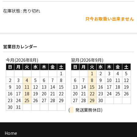
WORLD
在庫状態 : 売り切れ
その他
只今お取扱い出来ません
7INC
レア盤（1万円以上）
営業日カレンダー
Webのみ no.1
今月(2026年8月)
翌月(2026年9月)
Webのみ no.2
日
月
火
水
木
金
土
日
月
火
水
木
金
土
1
1
2
3
4
5
Webのみ no.3
2
3
4
5
6
7
8
6
7
8
9
10
11
12
9
10
11
12
13
14
15
13
14
15
16
17
18
19
Webのみ no.4
16
17
18
19
20
21
22
20
21
22
23
24
25
26
23
24
25
26
27
28
29
27
28
29
30
売り切れ
30
31
(
発送業務休日)
Help
送料
Home