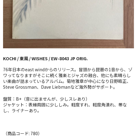
GG RECORD （当店のレーベル）
全商品
JAZZ-US
BLUE NOTE
KOCHI / 東風 / WISHES / EW-8043 JP ORIG.
JAZZ-EU
76年日本のeast windからのリリース。冒頭から琵琶の1音から、ゾ
JAZZ-JP
ワってなりますがそこに続く雅楽とジャズの融合、他にも素晴らし
い楽曲が詰まっているアルバム。菊地雅章が中心になり日野皓正、
Steve Grossman、Dave Liebmanなど海外勢がサポート。
JAZZ-VOCAL
盤質：B+（音に出ませんが、少しスレあり）
J-POP
ジャケット：表縁周囲に少ししみ。軽度すれ、軽度角潰れ、帯な
し、ライナーあり。
ROCK
FOLK,SSW
（商品コード: 780）