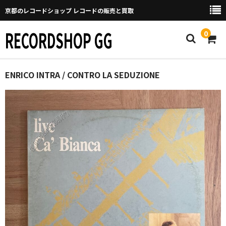
京都のレコードショップ レコードの販売と買取
RECORDSHOP GG
0
Home
ENRICO INTRA / CONTRO LA SEDUZIONE
マイページ
GGについて
買取について
取り置きなどについて
Categories
New Arrivals
新譜