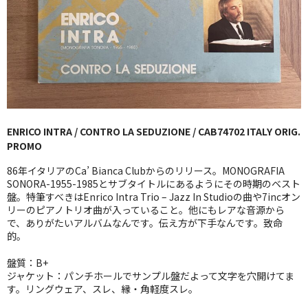
GG RECORD （当店のレーベル）
全商品
JAZZ-US
BLUE NOTE
ENRICO INTRA / CONTRO LA SEDUZIONE / CAB74702 ITALY ORIG.
JAZZ-EU
PROMO
JAZZ-JP
86年イタリアのCa’ Bianca Clubからのリリース。MONOGRAFIA
SONORA-1955-1985とサブタイトルにあるようにその時期のベスト
JAZZ-VOCAL
盤。特筆すべきはEnrico Intra Trio – Jazz In Studioの曲や7incオン
リーのピアノトリオ曲が入っていること。他にもレアな音源から
で、ありがたいアルバムなんです。伝え方が下手なんです。致命
J-POP
的。
ROCK
盤質：B+
ジャケット：パンチホールでサンプル盤だよって文字を穴開けてま
FOLK,SSW
す。リングウェア、スレ、縁・角軽度スレ。