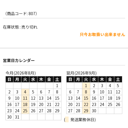
WORLD
その他
（商品コード: 807）
7INC
在庫状態 : 売り切れ
只今お取扱い出来ません
レア盤（1万円以上）
Webのみ no.1
営業日カレンダー
Webのみ no.2
今月(2026年8月)
翌月(2026年9月)
Webのみ no.3
日
月
火
水
木
金
土
日
月
火
水
木
金
土
Webのみ no.4
1
1
2
3
4
5
2
3
4
5
6
7
8
6
7
8
9
10
11
12
売り切れ
9
10
11
12
13
14
15
13
14
15
16
17
18
19
16
17
18
19
20
21
22
20
21
22
23
24
25
26
Help
23
24
25
26
27
28
29
27
28
29
30
30
31
(
発送業務休日)
送料