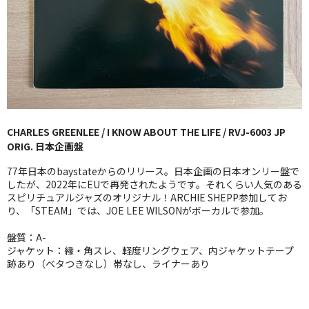
GG RECORD （当店のレーベル）
全商品
JAZZ-US
BLUE NOTE
CHARLES GREENLEE / I KNOW ABOUT THE LIFE / RVJ-6003 JP
JAZZ-EU
ORIG. 日本企画盤
JAZZ-JP
77年日本のbaystateからのリリース。日本企画の日本オンリー盤で
したが、2022年にEUで再発されたようです。それくらい人気のある
JAZZ-VOCAL
スピリチュアルジャズのオリジナル！ARCHIE SHEPP参加してお
り、「STEAM」では、JOE LEE WILSONがボーカルで参加。
J-POP
盤質：A-
ジャケット：縁・角スレ、軽度リングウェア、内ジャケットテープ
ROCK
跡あり（ベタつきなし）帯なし、ライナーあり
FOLK,SSW