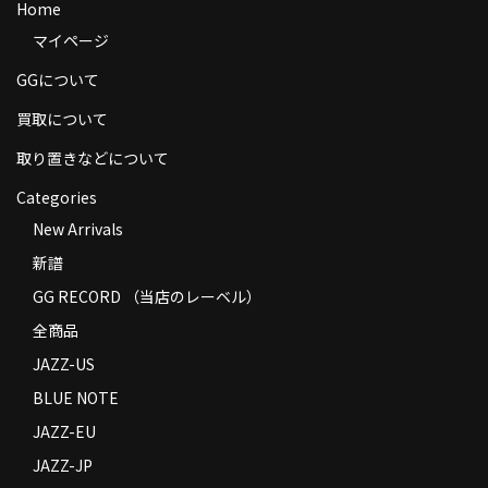
Home
商品の発送
マイページ
お支払い方法
GGについて
返品
買取について
取り置きなどについて
コンディション
Categories
Privacy Policy
New Arrivals
特定商取引法に基づく表示
新譜
Contact
GG RECORD （当店のレーベル）
全商品
JAZZ-US
BLUE NOTE
JAZZ-EU
JAZZ-JP