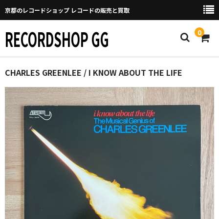
京都のレコードショップ レコードの販売と買取
RECORDSHOP GG
0
Home
CHARLES GREENLEE / I KNOW ABOUT THE LIFE
マイページ
GGについて
買取について
取り置きなどについて
Categories
New Arrivals
新譜