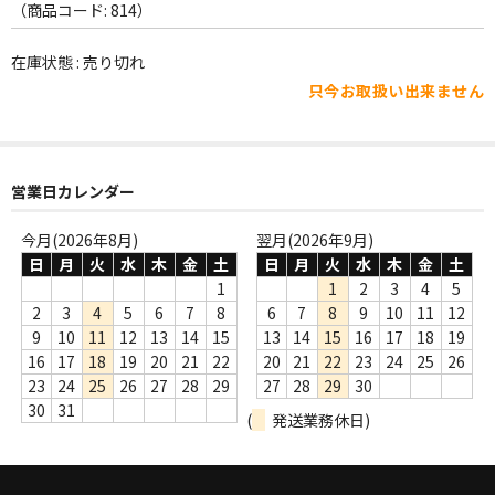
WORLD
（商品コード: 814）
その他
在庫状態 : 売り切れ
只今お取扱い出来ません
7INC
レア盤（1万円以上）
Webのみ no.1
営業日カレンダー
Webのみ no.2
今月(2026年8月)
翌月(2026年9月)
日
月
火
水
木
金
土
日
月
火
水
木
金
土
Webのみ no.3
1
1
2
3
4
5
2
3
4
5
6
7
8
6
7
8
9
10
11
12
Webのみ no.4
9
10
11
12
13
14
15
13
14
15
16
17
18
19
16
17
18
19
20
21
22
20
21
22
23
24
25
26
売り切れ
23
24
25
26
27
28
29
27
28
29
30
30
31
(
発送業務休日)
Help
送料