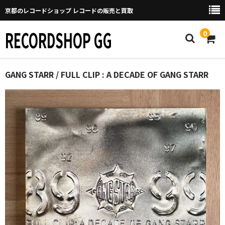
京都のレコードショップ レコードの販売と買取
RECORDSHOP GG
0
Home
GANG STARR / FULL CLIP : A DECADE OF GANG STARR
マイページ
GGについて
買取について
取り置きなどについて
Categories
New Arrivals
新譜