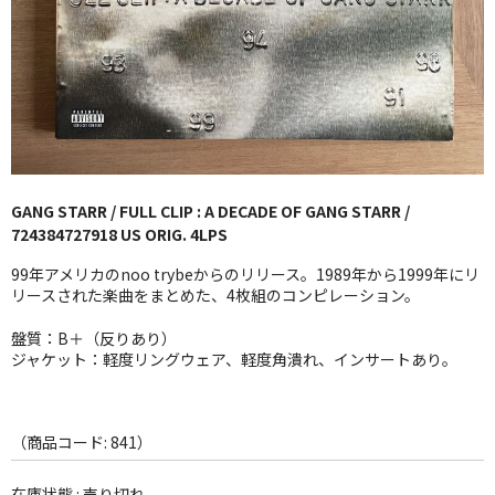
GG RECORD （当店のレーベル）
全商品
JAZZ-US
BLUE NOTE
GANG STARR / FULL CLIP : A DECADE OF GANG STARR /
JAZZ-EU
724384727918 US ORIG. 4LPS
JAZZ-JP
99年アメリカのnoo trybeからのリリース。1989年から1999年にリ
リースされた楽曲をまとめた、4枚組のコンピレーション。
JAZZ-VOCAL
盤質：B＋（反りあり）
ジャケット：軽度リングウェア、軽度角潰れ、インサートあり。
J-POP
ROCK
（商品コード: 841）
FOLK,SSW
在庫状態 : 売り切れ