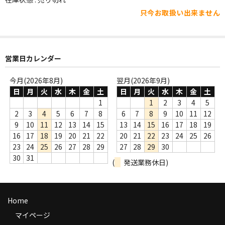
WORLD
只今お取扱い出来ません
その他
7INC
営業日カレンダー
レア盤（1万円以上）
今月(2026年8月)
翌月(2026年9月)
Webのみ no.1
日
月
火
水
木
金
土
日
月
火
水
木
金
土
1
1
2
3
4
5
Webのみ no.2
2
3
4
5
6
7
8
6
7
8
9
10
11
12
9
10
11
12
13
14
15
13
14
15
16
17
18
19
Webのみ no.3
16
17
18
19
20
21
22
20
21
22
23
24
25
26
23
24
25
26
27
28
29
27
28
29
30
Webのみ no.4
30
31
(
発送業務休日)
売り切れ
Help
Home
送料
マイページ