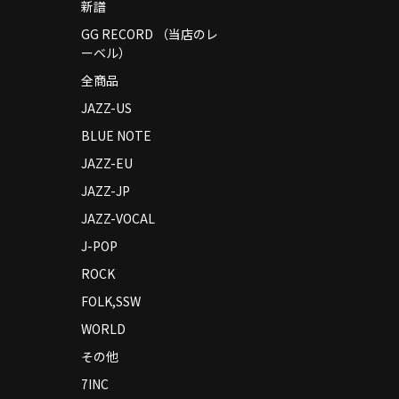
新譜
GG RECORD （当店のレ
ーベル）
全商品
JAZZ-US
BLUE NOTE
JAZZ-EU
JAZZ-JP
JAZZ-VOCAL
J-POP
ROCK
FOLK,SSW
WORLD
その他
7INC