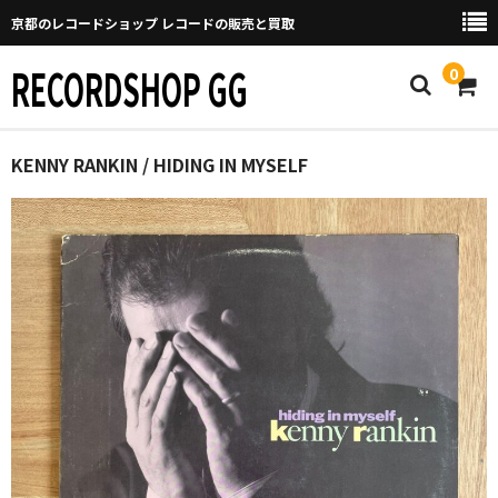
京都のレコードショップ レコードの販売と買取
RECORDSHOP GG
0
Home
KENNY RANKIN / HIDING IN MYSELF
マイページ
GGについて
買取について
取り置きなどについて
Categories
New Arrivals
新譜