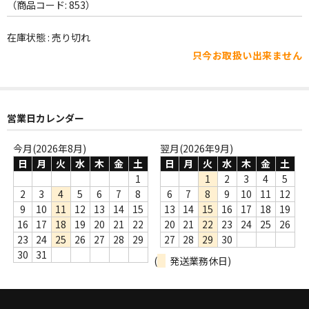
WORLD
（商品コード: 853）
その他
在庫状態 : 売り切れ
只今お取扱い出来ません
7INC
レア盤（1万円以上）
営業日カレンダー
Webのみ no.1
Webのみ no.2
今月(2026年8月)
翌月(2026年9月)
日
月
火
水
木
金
土
日
月
火
水
木
金
土
Webのみ no.3
1
1
2
3
4
5
2
3
4
5
6
7
8
6
7
8
9
10
11
12
Webのみ no.4
9
10
11
12
13
14
15
13
14
15
16
17
18
19
16
17
18
19
20
21
22
20
21
22
23
24
25
26
売り切れ
23
24
25
26
27
28
29
27
28
29
30
30
31
(
発送業務休日)
Help
送料