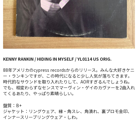
GG RECORD （当店のレーベル）
全商品
JAZZ-US
BLUE NOTE
KENNY RANKIN / HIDING IN MYSELF / YL0114 US ORIG.
JAZZ-EU
88年アメリカのcypress recordsからのリリース。みんな大好きケニ
JAZZ-JP
ー・ランキンですが、この時代になると少し人気が落ちてきます。
時代的なサウンドを取り入れたりして、AORすぎるんでしょうね。
でも、相変わらずなセンスでマーヴィン・ゲイのカヴァーを2曲入れ
JAZZ-VOCAL
てくるあたり、やっぱり素晴らしい。
J-POP
盤質：B+
ジャケット：リングウェア、縁・角スレ、角潰れ、裏プロモ金印、
ROCK
インナースリーブリングウェア・しわ。
FOLK,SSW