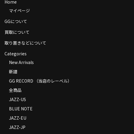
Home
商品の発送
マイページ
お支払い方法
GGについて
返品
買取について
取り置きなどについて
コンディション
Categories
Privacy Policy
New Arrivals
特定商取引法に基づく表示
新譜
GG RECORD （当店のレーベル）
Contact
全商品
JAZZ-US
BLUE NOTE
JAZZ-EU
JAZZ-JP