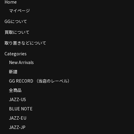
Home
商品の発送
マイページ
お支払い方法
GGについて
返品
買取について
取り置きなどについて
コンディション
Categories
Privacy Policy
New Arrivals
特定商取引法に基づく表示
新譜
GG RECORD （当店のレーベル）
Contact
全商品
JAZZ-US
BLUE NOTE
JAZZ-EU
JAZZ-JP