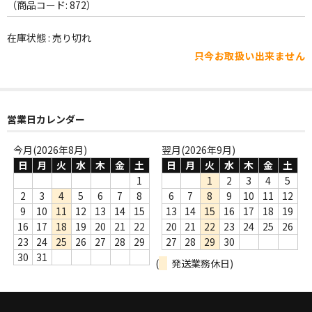
WORLD
（商品コード: 872）
その他
在庫状態 : 売り切れ
只今お取扱い出来ません
7INC
レア盤（1万円以上）
営業日カレンダー
Webのみ no.1
Webのみ no.2
今月(2026年8月)
翌月(2026年9月)
日
月
火
水
木
金
土
日
月
火
水
木
金
土
Webのみ no.3
1
1
2
3
4
5
2
3
4
5
6
7
8
6
7
8
9
10
11
12
Webのみ no.4
9
10
11
12
13
14
15
13
14
15
16
17
18
19
16
17
18
19
20
21
22
20
21
22
23
24
25
26
売り切れ
23
24
25
26
27
28
29
27
28
29
30
30
31
(
発送業務休日)
Help
送料