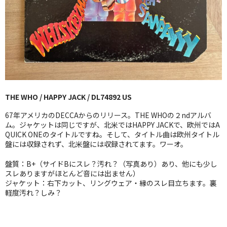
GG RECORD （当店のレーベル）
全商品
JAZZ-US
BLUE NOTE
THE WHO / HAPPY JACK / DL74892 US
JAZZ-EU
67年アメリカのDECCAからのリリース。THE WHOの２ndアルバ
JAZZ-JP
ム。ジャケットは同じですが、北米ではHAPPY JACKで、欧州ではA
QUICK ONEのタイトルですね。そして、タイトル曲は欧州タイトル
盤には収録されず、北米盤には収録されてます。ワーオ。
JAZZ-VOCAL
盤質：B+（サイドBにスレ？汚れ？（写真あり）あり、他にも少し
J-POP
スレありますがほとんど音には出ません）
ジャケット：右下カット、リングウェア・縁のスレ目立ちます。裏
ROCK
軽度汚れ？しみ？
FOLK,SSW