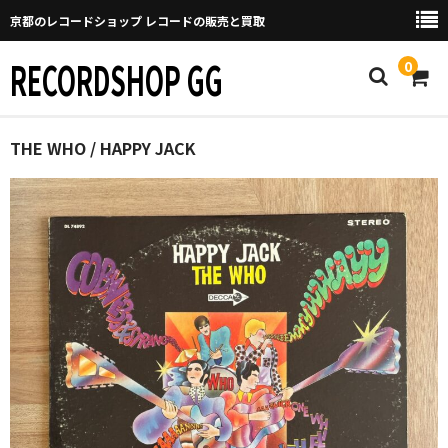
京都のレコードショップ レコードの販売と買取
RECORDSHOP GG
0
Home
THE WHO / HAPPY JACK
マイページ
GGについて
買取について
取り置きなどについて
Categories
New Arrivals
新譜