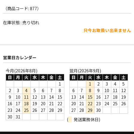
WORLD
（商品コード: 877）
その他
在庫状態 : 売り切れ
7INC
只今お取扱い出来ません
レア盤（1万円以上）
Webのみ no.1
営業日カレンダー
Webのみ no.2
今月(2026年8月)
翌月(2026年9月)
Webのみ no.3
日
月
火
水
木
金
土
日
月
火
水
木
金
土
1
1
2
3
4
5
Webのみ no.4
2
3
4
5
6
7
8
6
7
8
9
10
11
12
9
10
11
12
13
14
15
13
14
15
16
17
18
19
売り切れ
16
17
18
19
20
21
22
20
21
22
23
24
25
26
23
24
25
26
27
28
29
27
28
29
30
Help
30
31
(
発送業務休日)
送料