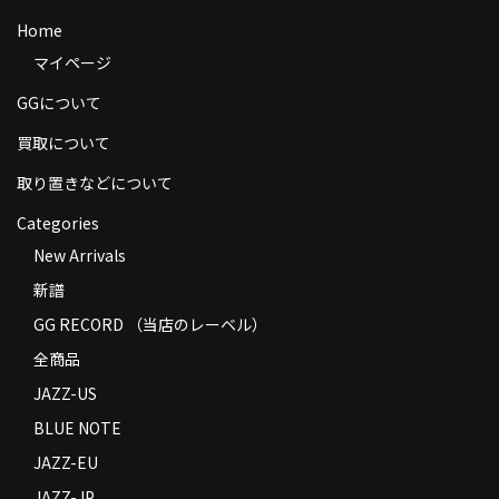
商品の発送
Home
マイページ
お支払い方法
GGについて
返品
買取について
コンディション
取り置きなどについて
Privacy Policy
Categories
New Arrivals
特定商取引法に基づく表示
新譜
Contact
GG RECORD （当店のレーベル）
全商品
JAZZ-US
BLUE NOTE
JAZZ-EU
JAZZ-JP