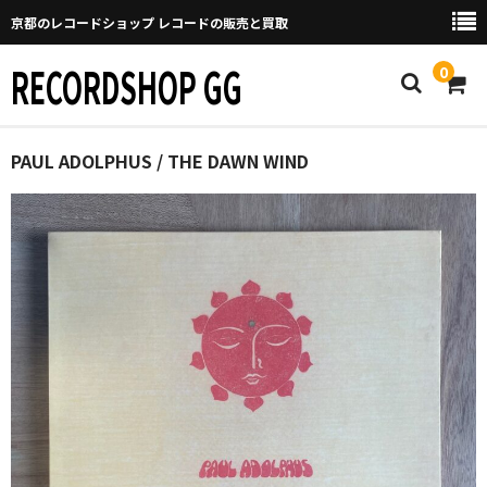
京都のレコードショップ レコードの販売と買取
RECORDSHOP GG
0
Home
PAUL ADOLPHUS / THE DAWN WIND
マイページ
GGについて
買取について
取り置きなどについて
Categories
New Arrivals
新譜