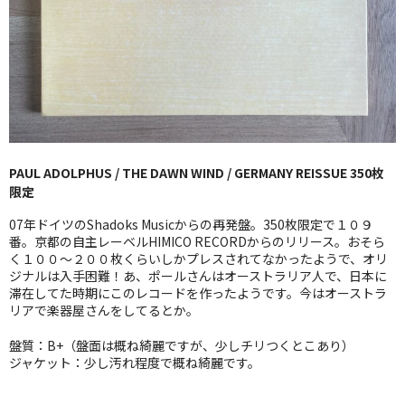
GG RECORD （当店のレーベル）
全商品
JAZZ-US
BLUE NOTE
PAUL ADOLPHUS / THE DAWN WIND / GERMANY REISSUE 350枚
JAZZ-EU
限定
JAZZ-JP
07年ドイツのShadoks Musicからの再発盤。350枚限定で１０９
番。京都の自主レーベルHIMICO RECORDからのリリース。おそら
JAZZ-VOCAL
く１００〜２００枚くらいしかプレスされてなかったようで、オリ
ジナルは入手困難！あ、ポールさんはオーストラリア人で、日本に
滞在してた時期にこのレコードを作ったようです。今はオーストラ
J-POP
リアで楽器屋さんをしてるとか。
ROCK
盤質：B+（盤面は概ね綺麗ですが、少しチリつくとこあり）
ジャケット：少し汚れ程度で概ね綺麗です。
FOLK,SSW