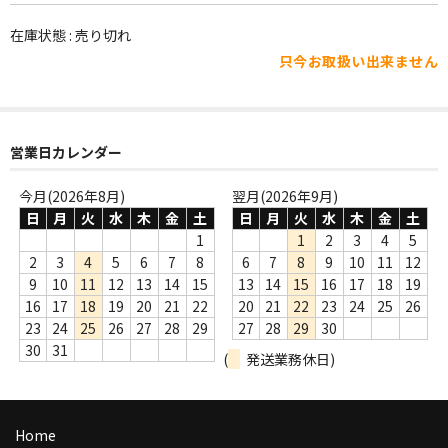
WORLD
在庫状態 : 売り切れ
その他
只今お取扱い出来ません
7INC
レア盤（1万円以上）
営業日カレンダー
Webのみ no.1
今月(2026年8月)
翌月(2026年9月)
Webのみ no.2
日
月
火
水
木
金
土
日
月
火
水
木
金
土
1
1
2
3
4
5
Webのみ no.3
2
3
4
5
6
7
8
6
7
8
9
10
11
12
9
10
11
12
13
14
15
13
14
15
16
17
18
19
Webのみ no.4
16
17
18
19
20
21
22
20
21
22
23
24
25
26
23
24
25
26
27
28
29
27
28
29
30
売り切れ
30
31
(
発送業務休日)
Help
送料
Home