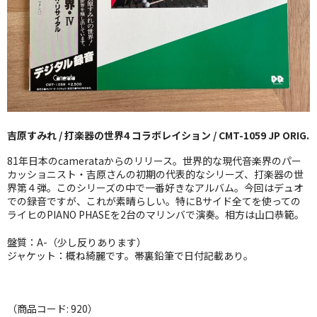
GG RECORD （当店のレーベル）
全商品
JAZZ-US
BLUE NOTE
吉原すみれ / 打楽器の世界4 コラボレイション / CMT-1059 JP ORIG.
JAZZ-EU
81年日本のcamerataからのリリース。世界的な現代音楽界のパー
JAZZ-JP
カッショニスト・吉原さんの初期の代表的なシリーズ、打楽器の世
界第４弾。このシリーズの中で一番好きなアルバム。今回はデュオ
での録音ですが、これが素晴らしい。特にBサイド全てを使っての
JAZZ-VOCAL
ライヒのPIANO PHASEを2台のマリンバで演奏。相方は山口恭範。
J-POP
盤質：A-（少し反りあります）
ジャケット：概ね綺麗です。帯裏鉛筆で日付記載あり。
ROCK
FOLK,SSW
（商品コード: 920）