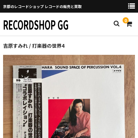
京都のレコードショップ レコードの販売と買取
RECORDSHOP GG
0
Home
吉原すみれ / 打楽器の世界4
マイページ
GGについて
買取について
取り置きなどについて
Categories
New Arrivals
新譜