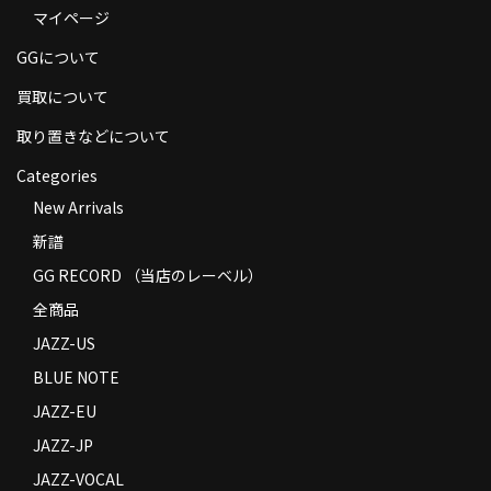
マイページ
商品の発送
GGについて
お支払い方法
買取について
返品
取り置きなどについて
コンディション
Categories
Privacy Policy
New Arrivals
新譜
特定商取引法に基づく表示
GG RECORD （当店のレーベル）
Contact
全商品
JAZZ-US
BLUE NOTE
JAZZ-EU
JAZZ-JP
JAZZ-VOCAL