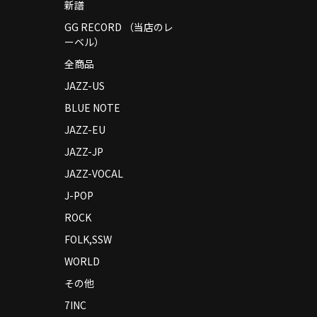
新譜
GG RECORD （当店のレ
ーベル）
全商品
JAZZ-US
BLUE NOTE
JAZZ-EU
JAZZ-JP
JAZZ-VOCAL
J-POP
ROCK
FOLK,SSW
WORLD
その他
7INC