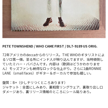
GG RECORD （当店のレーベル）
全商品
JAZZ-US
BLUE NOTE
PETE TOWNSHEND / WHO CAME FIRST / DL7-9189 US ORIG.
JAZZ-EU
72年アメリカのdeccaからのリリース。THE WHOのギタリストによ
JAZZ-JP
るソロ第一弾。至る所にインド人が映り込んでますが、当時傾倒し
ていたミハー・ババさんです。内容は（歌詞はどうかわかりませ
ん）モッズファンも納得なロックな仕上がり。さらに1曲RONNIE
JAZZ-VOCAL
LANE（small faces）がギター＆ボーカルで参加も嬉しい。
J-POP
盤質：B+（少しチリつくところあります）
ジャケット：全面にしみあり、裏軽度リングウェア、裏取り出し口
ROCK
ダメージあり、裏リリース情報のところにシール貼りあり。
FOLK,SSW