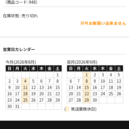
WORLD
（商品コード: 948）
その他
在庫状態 : 売り切れ
只今お取扱い出来ません
7INC
レア盤（1万円以上）
営業日カレンダー
Webのみ no.1
Webのみ no.2
今月(2026年8月)
翌月(2026年9月)
日
月
火
水
木
金
土
日
月
火
水
木
金
土
Webのみ no.3
1
1
2
3
4
5
2
3
4
5
6
7
8
6
7
8
9
10
11
12
Webのみ no.4
9
10
11
12
13
14
15
13
14
15
16
17
18
19
16
17
18
19
20
21
22
20
21
22
23
24
25
26
売り切れ
23
24
25
26
27
28
29
27
28
29
30
30
31
(
発送業務休日)
Help
送料