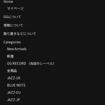
Home
商品の発送
マイページ
お支払い方法
GGについて
返品
買取について
取り置きなどについて
コンディション
Categories
Privacy Policy
New Arrivals
特定商取引法に基づく表示
新譜
GG RECORD （当店のレーベル）
Contact
全商品
JAZZ-US
BLUE NOTE
JAZZ-EU
JAZZ-JP