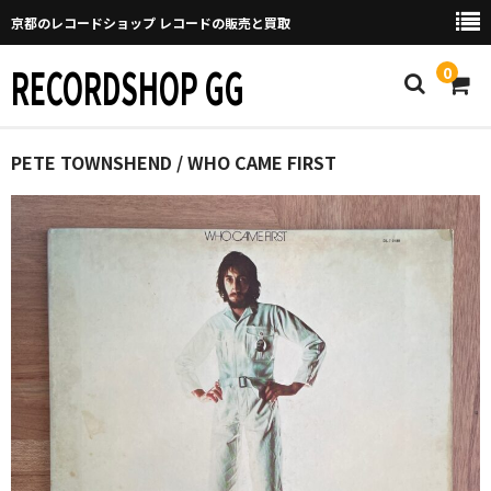
京都のレコードショップ レコードの販売と買取
RECORDSHOP GG
0
Home
PETE TOWNSHEND / WHO CAME FIRST
マイページ
GGについて
買取について
取り置きなどについて
Categories
New Arrivals
新譜