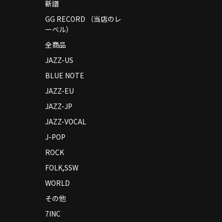
新譜
GG RECORD （当店のレ
ーベル）
全商品
JAZZ-US
BLUE NOTE
JAZZ-EU
JAZZ-JP
JAZZ-VOCAL
J-POP
ROCK
FOLK,SSW
WORLD
その他
7INC