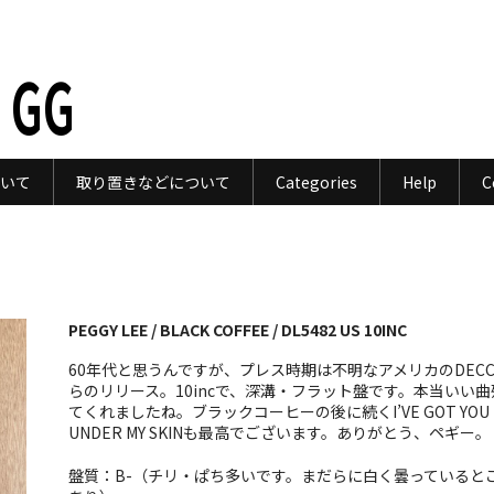
 GG
いて
取り置きなどについて
Categories
Help
C
PEGGY LEE / BLACK COFFEE / DL5482 US 10INC
60年代と思うんですが、プレス時期は不明なアメリカのDECC
らのリリース。10incで、深溝・フラット盤です。本当いい曲
てくれましたね。ブラックコーヒーの後に続くI’VE GOT YOU
UNDER MY SKINも最高でございます。ありがとう、ペギー。
盤質：B-（チリ・ぱち多いです。まだらに白く曇っていると