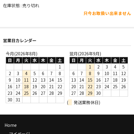
WORLD
在庫状態 : 売り切れ
只今お取扱い出来ません
その他
7INC
レア盤（1万円以上）
営業日カレンダー
Webのみ no.1
今月(2026年8月)
翌月(2026年9月)
日
月
火
水
木
金
土
日
月
火
水
木
金
土
Webのみ no.2
1
1
2
3
4
5
2
3
4
5
6
7
8
6
7
8
9
10
11
12
Webのみ no.3
9
10
11
12
13
14
15
13
14
15
16
17
18
19
16
17
18
19
20
21
22
20
21
22
23
24
25
26
Webのみ no.4
23
24
25
26
27
28
29
27
28
29
30
30
31
売り切れ
(
発送業務休日)
Help
Home
送料
マイページ