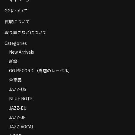
商品の発送
GGについて
お支払い方法
買取について
返品
取り置きなどについて
Categories
コンディション
New Arrivals
Privacy Policy
新譜
特定商取引法に基づく表示
GG RECORD （当店のレーベル）
全商品
Contact
JAZZ-US
BLUE NOTE
JAZZ-EU
JAZZ-JP
JAZZ-VOCAL