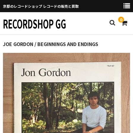
京都のレコードショップ レコードの販売と買取
RECORDSHOP GG
0
Home
JOE GORDON / BEGINNINGS AND ENDINGS
マイページ
GGについて
買取について
取り置きなどについて
Categories
New Arrivals
新譜