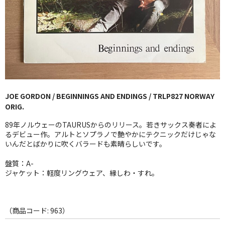
GG RECORD （当店のレーベル）
全商品
JAZZ-US
BLUE NOTE
JOE GORDON / BEGINNINGS AND ENDINGS / TRLP827 NORWAY
JAZZ-EU
ORIG.
JAZZ-JP
89年ノルウェーのTAURUSからのリリース。若きサックス奏者によ
るデビュー作。アルトとソプラノで艶やかにテクニックだけじゃな
JAZZ-VOCAL
いんだとばかりに吹くバラードも素晴らしいです。
盤質：A-
J-POP
ジャケット：軽度リングウェア、縁しわ・すれ。
ROCK
FOLK,SSW
（商品コード: 963）