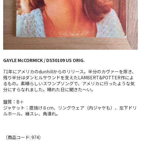
GG RECORD （当店のレーベル）
全商品
JAZZ-US
BLUE NOTE
GAYLE McCORMICK / DS50109 US ORIG.
JAZZ-EU
71年にアメリカのdunhillからのリリース。半分のカヴァーを除き、
JAZZ-JP
残り半分はダンヒルサウンドを支えたLAMBERT&POTTER作によ
るもの。素晴らしいスワンプソングで、アメリカに行ったような気
分にすらなれました。晴れた日に聞きた〜い。
JAZZ-VOCAL
盤質：B＋
J-POP
ジャケット：底抜け８cm、リングウェア（内ジャケも）、左下ドリ
ルホール、縁スレ、角潰れ。
ROCK
FOLK,SSW
（商品コード: 974）