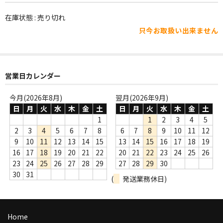
WORLD
在庫状態 : 売り切れ
その他
只今お取扱い出来ません
7INC
レア盤（1万円以上）
営業日カレンダー
Webのみ no.1
今月(2026年8月)
翌月(2026年9月)
Webのみ no.2
日
月
火
水
木
金
土
日
月
火
水
木
金
土
1
1
2
3
4
5
Webのみ no.3
2
3
4
5
6
7
8
6
7
8
9
10
11
12
9
10
11
12
13
14
15
13
14
15
16
17
18
19
Webのみ no.4
16
17
18
19
20
21
22
20
21
22
23
24
25
26
23
24
25
26
27
28
29
27
28
29
30
売り切れ
30
31
(
発送業務休日)
Help
送料
Home