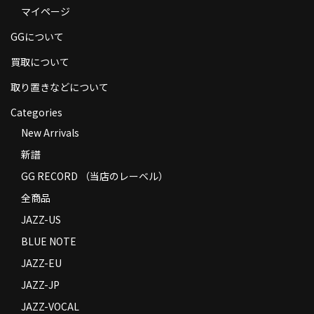
マイページ
商品の発送
GGについて
お支払い方法
買取について
返品
取り置きなどについて
コンディション
Categories
Privacy Policy
New Arrivals
新譜
特定商取引法に基づく表示
GG RECORD （当店のレーベル）
Contact
全商品
JAZZ-US
BLUE NOTE
JAZZ-EU
JAZZ-JP
JAZZ-VOCAL