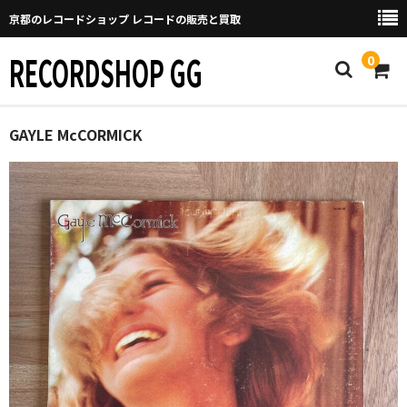
京都のレコードショップ レコードの販売と買取
RECORDSHOP GG
0
Home
GAYLE McCORMICK
マイページ
GGについて
買取について
取り置きなどについて
Categories
New Arrivals
新譜