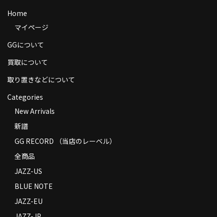
商品の発送
Home
マイページ
お支払い方法
GGについて
返品
買取について
コンディション
取り置きなどについて
Privacy Policy
Categories
New Arrivals
特定商取引法に基づく表示
新譜
Contact
GG RECORD （当店のレーベル）
全商品
JAZZ-US
BLUE NOTE
JAZZ-EU
JAZZ-JP