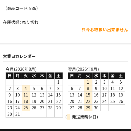
WORLD
（商品コード: 986）
その他
在庫状態 : 売り切れ
7INC
只今お取扱い出来ません
レア盤（1万円以上）
Webのみ no.1
営業日カレンダー
Webのみ no.2
今月(2026年8月)
翌月(2026年9月)
Webのみ no.3
日
月
火
水
木
金
土
日
月
火
水
木
金
土
1
1
2
3
4
5
Webのみ no.4
2
3
4
5
6
7
8
6
7
8
9
10
11
12
9
10
11
12
13
14
15
13
14
15
16
17
18
19
売り切れ
16
17
18
19
20
21
22
20
21
22
23
24
25
26
23
24
25
26
27
28
29
27
28
29
30
Help
30
31
(
発送業務休日)
送料