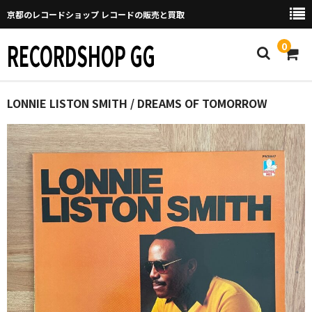
京都のレコードショップ レコードの販売と買取
RECORDSHOP GG
0
Home
LONNIE LISTON SMITH / DREAMS OF TOMORROW
マイページ
GGについて
買取について
取り置きなどについて
Categories
New Arrivals
新譜