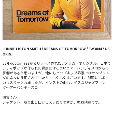
GG RECORD （当店のレーベル）
全商品
JAZZ-US
BLUE NOTE
LONNIE LISTON SMITH / DREAMS OF TOMORROW / FW38447 US
JAZZ-EU
ORIG.
JAZZ-JP
83年doctor jazzからリリースされたアメリカ・オリジナル。日本で
シティポップが作られた背景にはこういうアーバンディスコからの
JAZZ-VOCAL
影響があると思いますが、他にもヒップホップ界隈ではサンプリン
グのネタに多用されていたり、いやはやすごいです。試聴にはボー
カル入りを入れましたが、インストの曲もナイスなジャズファン
J-POP
ク〜アーバンディスコ。
ROCK
盤質：A-
ジャケット：取り出し口少しスレありますが、概ね綺麗です。
FOLK,SSW