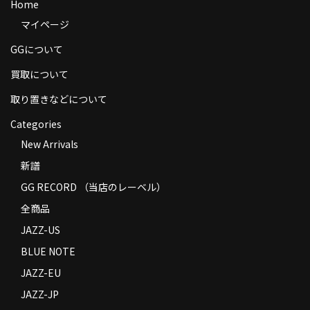
Home
商品の発送
マイページ
お支払い方法
GGについて
返品
買取について
取り置きなどについて
コンディション
Categories
Privacy Policy
New Arrivals
特定商取引法に基づく表示
新譜
GG RECORD （当店のレーベル）
Contact
全商品
JAZZ-US
BLUE NOTE
JAZZ-EU
JAZZ-JP