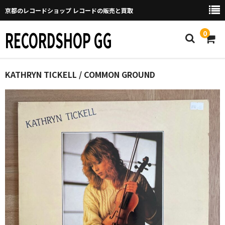
京都のレコードショップ レコードの販売と買取
RECORDSHOP GG
0
Home
KATHRYN TICKELL / COMMON GROUND
マイページ
GGについて
買取について
取り置きなどについて
Categories
New Arrivals
新譜