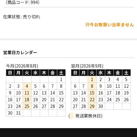
WORLD
（商品コード: 994）
その他
在庫状態 : 売り切れ
只今お取扱い出来ません
7INC
レア盤（1万円以上）
営業日カレンダー
Webのみ no.1
Webのみ no.2
今月(2026年8月)
翌月(2026年9月)
日
月
火
水
木
金
土
日
月
火
水
木
金
土
Webのみ no.3
1
1
2
3
4
5
2
3
4
5
6
7
8
6
7
8
9
10
11
12
Webのみ no.4
9
10
11
12
13
14
15
13
14
15
16
17
18
19
16
17
18
19
20
21
22
20
21
22
23
24
25
26
売り切れ
23
24
25
26
27
28
29
27
28
29
30
30
31
(
発送業務休日)
Help
送料