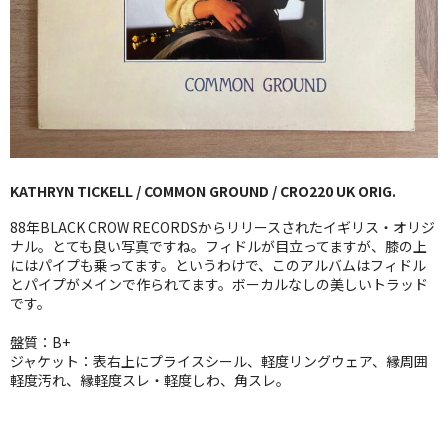
GG RECORD （当店のレーベル）
全商品
JAZZ-US
BLUE NOTE
KATHRYN TICKELL / COMMON GROUND / CRO220 UK ORIG.
JAZZ-EU
88年BLACK CROW RECORDSからリリースされたイギリス・オリジ
JAZZ-JP
ナル。とても良い写真ですね。フィドルが目立ってますが、膝の上
にはパイプも乗ってます。というわけで、このアルバムはフィドル
とパイプがメインで作られてます。ボーカルなしの美しいトラッド
JAZZ-VOCAL
です。
J-POP
盤質：B+
ジャケット：表右上にプライスシール、軽度リングウェア、縁周囲
ROCK
軽度汚れ、縁軽度スレ・軽度しわ、角スレ。
FOLK,SSW