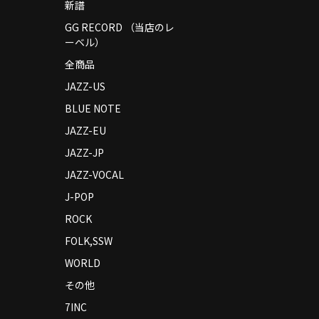
新譜
GG RECORD （当店のレ
ーベル）
全商品
JAZZ-US
BLUE NOTE
JAZZ-EU
JAZZ-JP
JAZZ-VOCAL
J-POP
ROCK
FOLK,SSW
WORLD
その他
7INC