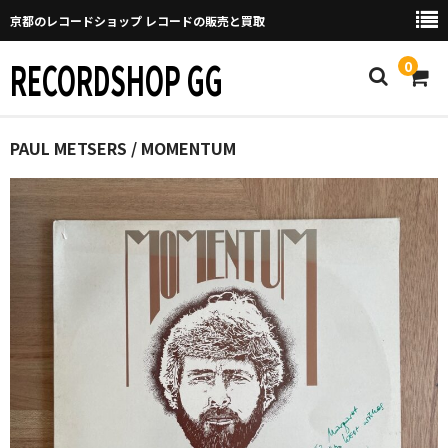
京都のレコードショップ レコードの販売と買取
RECORDSHOP GG
0
Home
PAUL METSERS / MOMENTUM
マイページ
GGについて
買取について
取り置きなどについて
Categories
New Arrivals
新譜