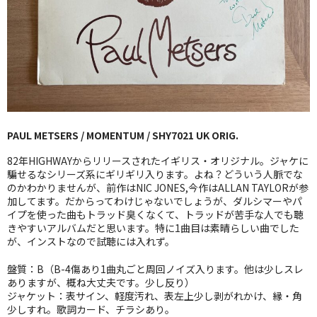
GG RECORD （当店のレーベル）
全商品
JAZZ-US
BLUE NOTE
PAUL METSERS / MOMENTUM / SHY7021 UK ORIG.
JAZZ-EU
82年HIGHWAYからリリースされたイギリス・オリジナル。ジャケに
JAZZ-JP
騙せるなシリーズ系にギリギリ入ります。よね？どういう人脈でな
のかわかりませんが、前作はNIC JONES,今作はALLAN TAYLORが参
加してます。だからってわけじゃないでしょうが、ダルシマーやパ
JAZZ-VOCAL
イプを使った曲もトラッド臭くなくて、トラッドが苦手な人でも聴
きやすいアルバムだと思います。特に1曲目は素晴らしい曲でした
J-POP
が、インストなので試聴には入れず。
ROCK
盤質：B（B-4傷あり1曲丸ごと周回ノイズ入ります。他は少しスレ
ありますが、概ね大丈夫です。少し反り）
FOLK,SSW
ジャケット：表サイン、軽度汚れ、表左上少し剥がれかけ、縁・角
少しすれ。歌詞カード、チラシあり。