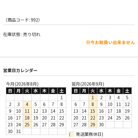
WORLD
その他
（商品コード: 992）
7INC
在庫状態 : 売り切れ
レア盤（1万円以上）
只今お取扱い出来ません
Webのみ no.1
Webのみ no.2
営業日カレンダー
Webのみ no.3
今月(2026年8月)
翌月(2026年9月)
日
月
火
水
木
金
土
日
月
火
水
木
金
土
Webのみ no.4
1
1
2
3
4
5
2
3
4
5
6
7
8
6
7
8
9
10
11
12
売り切れ
9
10
11
12
13
14
15
13
14
15
16
17
18
19
16
17
18
19
20
21
22
20
21
22
23
24
25
26
Help
23
24
25
26
27
28
29
27
28
29
30
送料
30
31
(
発送業務休日)