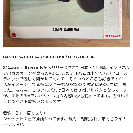
GG RECORD （当店のレーベル）
全商品
JAZZ-US
BLUE NOTE
DANIEL SAHULEKA / SAHULEKA / LU27-1011 JP
JAZZ-EU
84年woorell recordsからリリースされた日本・初回盤。インドネシ
JAZZ-JP
ア出身のオランダ育ちのAOR。このアルバムは半分くらいアコース
ティックで優しく聞かせてくれて、そういうところも好きですが、
私がイメージしてる彼はブギーなAORなので試聴はその2曲にしま
JAZZ-VOCAL
した。ちなみ、このアルバムは日本では３rdアルバムとなってます
が、実際の3rdアルバムとは曲の内容は少し変わってます。そういう
J-POP
ことでベスト盤扱いのようです。
ROCK
盤質：B＋（反りあり）
ジャケット：左下角曲がってます、縁周囲軽度汚れ、帯付きライナ
FOLK,SSW
ー少し汚れ。