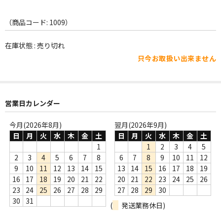
WORLD
（商品コード: 1009）
その他
7INC
在庫状態 : 売り切れ
只今お取扱い出来ません
レア盤（1万円以上）
Webのみ no.1
営業日カレンダー
Webのみ no.2
今月(2026年8月)
翌月(2026年9月)
Webのみ no.3
日
月
火
水
木
金
土
日
月
火
水
木
金
土
1
1
2
3
4
5
Webのみ no.4
2
3
4
5
6
7
8
6
7
8
9
10
11
12
売り切れ
9
10
11
12
13
14
15
13
14
15
16
17
18
19
16
17
18
19
20
21
22
20
21
22
23
24
25
26
Help
23
24
25
26
27
28
29
27
28
29
30
30
31
(
発送業務休日)
送料