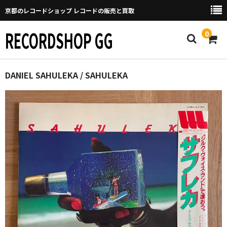
京都のレコードショップ レコードの販売と買取
RECORDSHOP GG
0
Home
DANIEL SAHULEKA / SAHULEKA
マイページ
GGについて
買取について
取り置きなどについて
Categories
New Arrivals
新譜