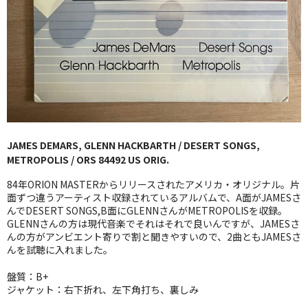
GG RECORD （当店のレーベル）
全商品
JAZZ-US
BLUE NOTE
JAZZ-EU
JAMES DEMARS, GLENN HACKBARTH / DESERT SONGS,
METROPOLIS / ORS 84492 US ORIG.
JAZZ-JP
84年ORION MASTERからリリースされたアメリカ・オリジナル。片
JAZZ-VOCAL
面ずつ違うアーティスト収録されているアルバムで、A面がJAMESさ
んでDESERT SONGS,B面にGLENNさんがMETROPOLISを収録。
GLENNさんの方は現代音楽でそれはそれで良いんですが、JAMESさ
J-POP
んの方がアンビエント寄りで割と聞きやすいので、2曲ともJAMESさ
んを試聴に入れました。
ROCK
盤質：B+
FOLK,SSW
ジャケット：右下折れ、左下角打ち、裏しみ