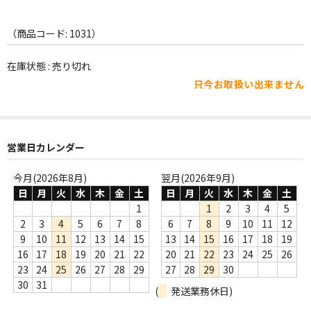
WORLD
その他
（商品コード: 1031）
7INC
在庫状態 : 売り切れ
只今お取扱い出来ません
レア盤（1万円以上）
Webのみ no.1
営業日カレンダー
Webのみ no.2
今月(2026年8月)
翌月(2026年9月)
Webのみ no.3
日
月
火
水
木
金
土
日
月
火
水
木
金
土
Webのみ no.4
1
1
2
3
4
5
2
3
4
5
6
7
8
6
7
8
9
10
11
12
売り切れ
9
10
11
12
13
14
15
13
14
15
16
17
18
19
16
17
18
19
20
21
22
20
21
22
23
24
25
26
Help
23
24
25
26
27
28
29
27
28
29
30
30
31
(
発送業務休日)
送料