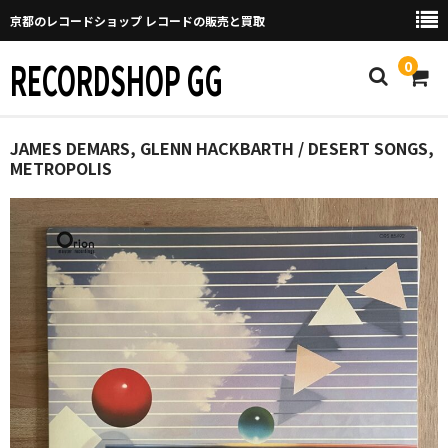
京都のレコードショップ レコードの販売と買取
RECORDSHOP GG
0
Home
JAMES DEMARS, GLENN HACKBARTH / DESERT SONGS,
METROPOLIS
マイページ
GGについて
買取について
取り置きなどについて
Categories
New Arrivals
新譜