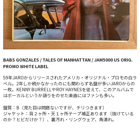
GG RECORD （当店のレーベル）
全商品
JAZZ-US
BLUE NOTE
BABS GONZALES / TALES OF MANHATTAN / JAM5000 US ORIG.
JAZZ-EU
PROMO WHITE LABEL
JAZZ-JP
59年JAROからリリースされたアメリカ・オリジナル・プロモの白ラ
ベル。2年しか続かなかったのにも関わらず名盤が多いJAROからの
JAZZ-VOCAL
一枚。KENNY BURRELLやROY HAYNESを従えて、このアルバムで
はボーカルというか語りをのせた楽曲にはファンも多い。
J-POP
盤質：B（見た目は問題ないですが、チリつきます）
ジャケット：背２ヶ所・天１ヶ所テープ補正あります（抜けている
ROCK
のか？ヒビだけか？）、裏汚れ・リングウェア、角潰れ。
FOLK,SSW