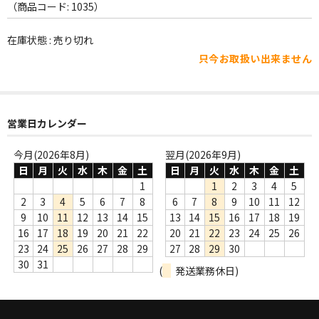
WORLD
（商品コード: 1035）
その他
在庫状態 : 売り切れ
只今お取扱い出来ません
7INC
レア盤（1万円以上）
Webのみ no.1
営業日カレンダー
Webのみ no.2
今月(2026年8月)
翌月(2026年9月)
日
月
火
水
木
金
土
日
月
火
水
木
金
土
Webのみ no.3
1
1
2
3
4
5
2
3
4
5
6
7
8
6
7
8
9
10
11
12
Webのみ no.4
9
10
11
12
13
14
15
13
14
15
16
17
18
19
16
17
18
19
20
21
22
20
21
22
23
24
25
26
売り切れ
23
24
25
26
27
28
29
27
28
29
30
30
31
(
発送業務休日)
Help
送料