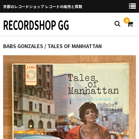
京都のレコードショップ レコードの販売と買取
RECORDSHOP GG
0
Home
BABS GONZALES / TALES OF MANHATTAN
マイページ
GGについて
買取について
取り置きなどについて
Categories
New Arrivals
新譜