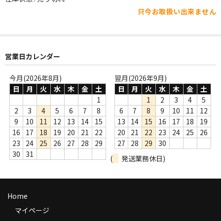
WORLD
只今お取扱い出来ません
その他
7INC
営業日カレンダー
レア盤（1万円以上）
今月(2026年8月)
翌月(2026年9月)
Webのみ no.1
日
月
火
水
木
金
土
日
月
火
水
木
金
土
1
1
2
3
4
5
Webのみ no.2
2
3
4
5
6
7
8
6
7
8
9
10
11
12
9
10
11
12
13
14
15
13
14
15
16
17
18
19
Webのみ no.3
16
17
18
19
20
21
22
20
21
22
23
24
25
26
23
24
25
26
27
28
29
27
28
29
30
Webのみ no.4
30
31
(
発送業務休日)
売り切れ
Help
Home
送料
マイページ