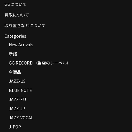
GGについて
商品の発送
買取について
お支払い方法
取り置きなどについて
返品
Categories
コンディション
New Arrivals
新譜
Privacy Policy
GG RECORD （当店のレーベル）
特定商取引法に基づく表示
全商品
Contact
JAZZ-US
BLUE NOTE
JAZZ-EU
JAZZ-JP
JAZZ-VOCAL
J-POP