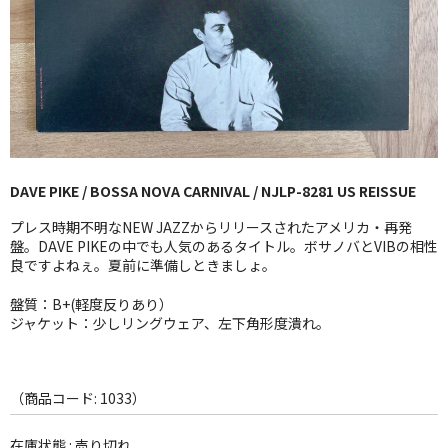
GG RECORD （当店のレーベル）
全商品
JAZZ-US
BLUE NOTE
DAVE PIKE / BOSSA NOVA CARNIVAL / NJLP-8281 US REISSUE
JAZZ-EU
プレス時期不明なNEW JAZZからリリースされたアメリカ・再発
JAZZ-JP
盤。DAVE PIKEの中でも人気のあるタイトル。ボサノバとVIBの相性
良ですよねぇ。夏前に準備しときましょ。
JAZZ-VOCAL
盤質：B+(軽度反りあり）
ジャケット：少しリングウェア、左下角形度潰れ。
J-POP
ROCK
（商品コード: 1033）
FOLK,SSW
在庫状態 : 売り切れ