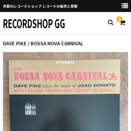
京都のレコードショップ レコードの販売と買取
RECORDSHOP GG
0
Home
DAVE PIKE / BOSSA NOVA CARNIVAL
マイページ
GGについて
買取について
取り置きなどについて
Categories
New Arrivals
新譜