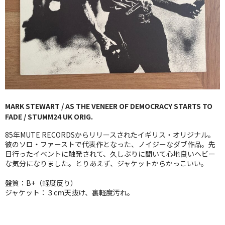
GG RECORD （当店のレーベル）
全商品
JAZZ-US
BLUE NOTE
JAZZ-EU
MARK STEWART / AS THE VENEER OF DEMOCRACY STARTS TO
FADE / STUMM24 UK ORIG.
JAZZ-JP
85年MUTE RECORDSからリリースされたイギリス・オリジナル。
JAZZ-VOCAL
彼のソロ・ファーストで代表作となった、ノイジーなダブ作品。先
日行ったイベントに触発されて、久しぶりに聞いて心地良いヘビー
な気分になりました。とりあえず、ジャケットからかっこいい。
J-POP
盤質：B+（軽度反り）
ROCK
ジャケット：３cm天抜け、裏軽度汚れ。
FOLK,SSW