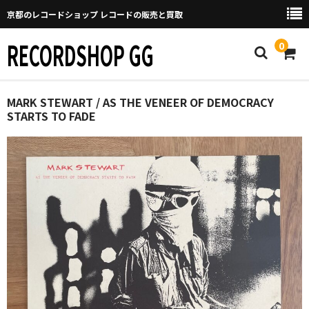
京都のレコードショップ レコードの販売と買取
RECORDSHOP GG
0
Home
MARK STEWART / AS THE VENEER OF DEMOCRACY
STARTS TO FADE
マイページ
GGについて
買取について
取り置きなどについて
Categories
New Arrivals
新譜