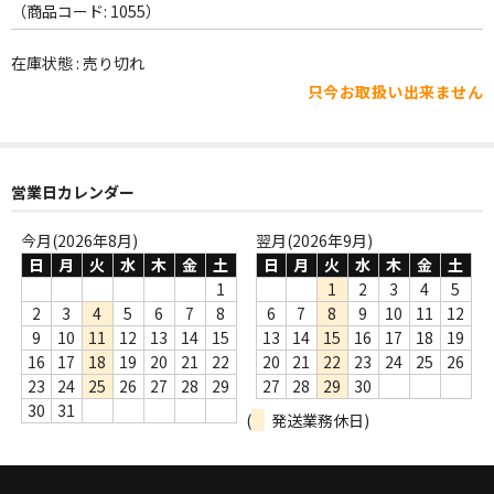
WORLD
（商品コード: 1055）
その他
在庫状態 : 売り切れ
只今お取扱い出来ません
7INC
レア盤（1万円以上）
Webのみ no.1
営業日カレンダー
Webのみ no.2
今月(2026年8月)
翌月(2026年9月)
日
月
火
水
木
金
土
日
月
火
水
木
金
土
Webのみ no.3
1
1
2
3
4
5
2
3
4
5
6
7
8
6
7
8
9
10
11
12
Webのみ no.4
9
10
11
12
13
14
15
13
14
15
16
17
18
19
16
17
18
19
20
21
22
20
21
22
23
24
25
26
売り切れ
23
24
25
26
27
28
29
27
28
29
30
30
31
(
発送業務休日)
Help
送料