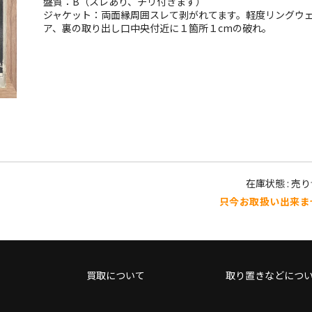
盤質：B（スレあり、チリ付きます）
ジャケット：両面縁周囲スレて剥がれてます。軽度リングウ
ア、裏の取り出し口中央付近に１箇所１cmの破れ。
在庫状態 : 売
只今お取扱い出来ま
買取について
取り置きなどにつ