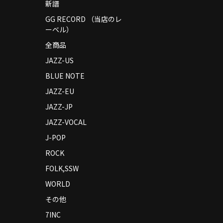
新譜
GG RECORD （当店のレ
ーベル）
全商品
JAZZ-US
BLUE NOTE
JAZZ-EU
JAZZ-JP
JAZZ-VOCAL
J-POP
ROCK
FOLK,SSW
WORLD
その他
7INC