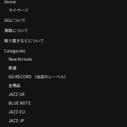
Home
商品の発送
マイページ
お支払い方法
GGについて
返品
買取について
取り置きなどについて
コンディション
Categories
Privacy Policy
New Arrivals
特定商取引法に基づく表示
新譜
GG RECORD （当店のレーベル）
Contact
全商品
JAZZ-US
BLUE NOTE
JAZZ-EU
JAZZ-JP