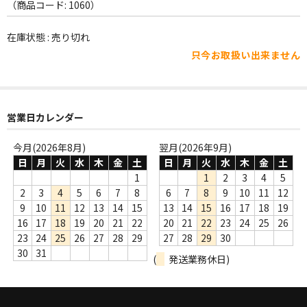
WORLD
（商品コード: 1060）
その他
在庫状態 : 売り切れ
只今お取扱い出来ません
7INC
レア盤（1万円以上）
営業日カレンダー
Webのみ no.1
Webのみ no.2
今月(2026年8月)
翌月(2026年9月)
日
月
火
水
木
金
土
日
月
火
水
木
金
土
Webのみ no.3
1
1
2
3
4
5
2
3
4
5
6
7
8
6
7
8
9
10
11
12
Webのみ no.4
9
10
11
12
13
14
15
13
14
15
16
17
18
19
16
17
18
19
20
21
22
20
21
22
23
24
25
26
売り切れ
23
24
25
26
27
28
29
27
28
29
30
30
31
(
発送業務休日)
Help
送料