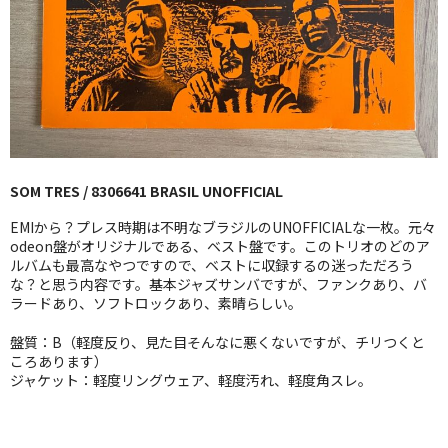
GG RECORD （当店のレーベル）
全商品
JAZZ-US
BLUE NOTE
SOM TRES / 8306641 BRASIL UNOFFICIAL
JAZZ-EU
EMIから？プレス時期は不明なブラジルのUNOFFICIALな一枚。元々
JAZZ-JP
odeon盤がオリジナルである、ベスト盤です。このトリオのどのア
ルバムも最高なやつですので、ベストに収録するの迷っただろう
な？と思う内容です。基本ジャズサンバですが、ファンクあり、バ
JAZZ-VOCAL
ラードあり、ソフトロックあり、素晴らしい。
J-POP
盤質：B（軽度反り、見た目そんなに悪くないですが、チリつくと
ころあります）
ROCK
ジャケット：軽度リングウェア、軽度汚れ、軽度角スレ。
FOLK,SSW