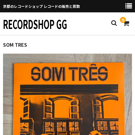
京都のレコードショップ レコードの販売と買取
RECORDSHOP GG
0
Home
SOM TRES
マイページ
GGについて
買取について
取り置きなどについて
Categories
New Arrivals
新譜