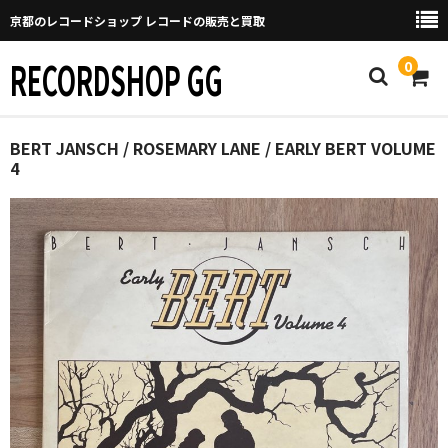
京都のレコードショップ レコードの販売と買取
RECORDSHOP GG
0
Home
BERT JANSCH / ROSEMARY LANE / EARLY BERT VOLUME
4
マイページ
GGについて
買取について
取り置きなどについて
Categories
New Arrivals
新譜