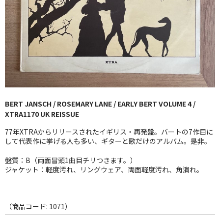
GG RECORD （当店のレーベル）
全商品
JAZZ-US
BLUE NOTE
JAZZ-EU
BERT JANSCH / ROSEMARY LANE / EARLY BERT VOLUME 4 /
XTRA1170 UK REISSUE
JAZZ-JP
77年XTRAからリリースされたイギリス・再発盤。バートの7作目に
JAZZ-VOCAL
して代表作に挙げる人も多い、ギターと歌だけのアルバム。是非。
盤質：B（両面冒頭1曲目チリつきます。）
J-POP
ジャケット：軽度汚れ、リングウェア、両面軽度汚れ、角潰れ。
ROCK
FOLK,SSW
（商品コード: 1071）