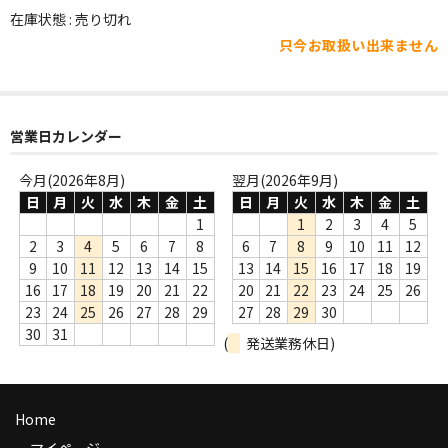
WORLD
在庫状態 : 売り切れ
只今お取扱い出来ません
その他
7INC
レア盤（1万円以上）
営業日カレンダー
Webのみ no.1
今月(2026年8月)
翌月(2026年9月)
日
月
火
水
木
金
土
日
月
火
水
木
金
土
Webのみ no.2
1
1
2
3
4
5
2
3
4
5
6
7
8
6
7
8
9
10
11
12
Webのみ no.3
9
10
11
12
13
14
15
13
14
15
16
17
18
19
16
17
18
19
20
21
22
20
21
22
23
24
25
26
Webのみ no.4
23
24
25
26
27
28
29
27
28
29
30
30
31
売り切れ
(
発送業務休日)
Help
Home
送料
マイページ