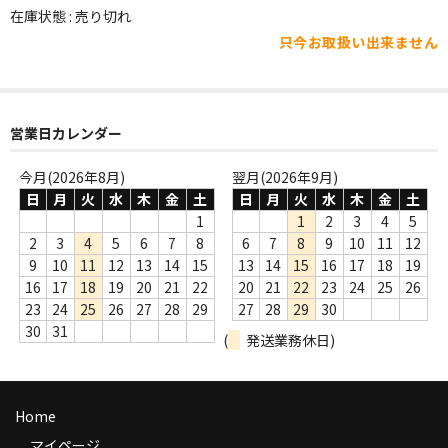
WORLD
在庫状態 : 売り切れ
只今お取扱い出来ません
その他
7INC
レア盤（1万円以上）
営業日カレンダー
Webのみ no.1
今月(2026年8月)
翌月(2026年9月)
日
月
火
水
木
金
土
日
月
火
水
木
金
土
Webのみ no.2
1
1
2
3
4
5
2
3
4
5
6
7
8
6
7
8
9
10
11
12
Webのみ no.3
9
10
11
12
13
14
15
13
14
15
16
17
18
19
16
17
18
19
20
21
22
20
21
22
23
24
25
26
Webのみ no.4
23
24
25
26
27
28
29
27
28
29
30
30
31
(
発送業務休日)
売り切れ
Help
Home
送料
マイページ