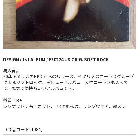
GG RECORD （当店のレーベル）
全商品
JAZZ-US
BLUE NOTE
DESIGN / 1st ALBUM / E30224 US ORIG. SOFT ROCK
JAZZ-EU
再入荷。
JAZZ-JP
70年アメリカのEPICからのリリース。イギリスのコーラスグループ
によるソフトロック、デビューアルバム。女性コーラスも入って
て、陽気で気持ちいいアルバムです。
JAZZ-VOCAL
盤質：B+
J-POP
ジャケット：右上カット、７cm底抜け、リングウェア、縁スレ
ROCK
FOLK,SSW
（商品コード: 1084）