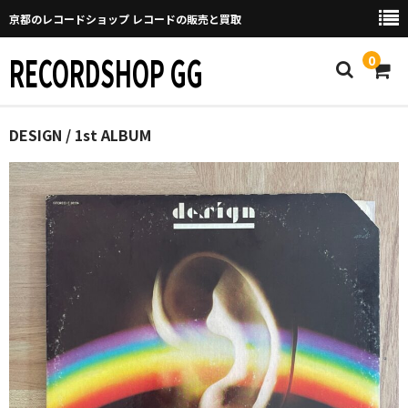
京都のレコードショップ レコードの販売と買取
RECORDSHOP GG
0
Home
DESIGN / 1st ALBUM
マイページ
GGについて
買取について
取り置きなどについて
Categories
New Arrivals
新譜