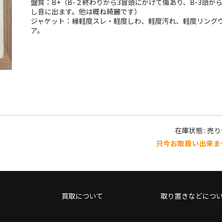
盤質：B+（B-２終わりから3冒頭にかけて傷あり、B-3頭か
し音に出ます。他は概ね綺麗です）
ジャケット：縁軽度スレ・軽度しわ、軽度汚れ、軽度リング
ア。
在庫状態 : 売
只今お取扱い出来ま
買取について
取り置きなどにつ