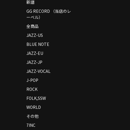
新譜
GG RECORD （当店のレ
ーベル）
全商品
JAZZ-US
BLUE NOTE
JAZZ-EU
JAZZ-JP
JAZZ-VOCAL
J-POP
ROCK
FOLK,SSW
WORLD
その他
7INC