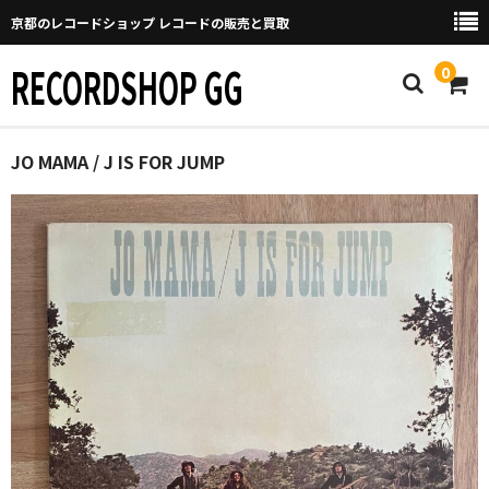
京都のレコードショップ レコードの販売と買取
RECORDSHOP GG
0
Home
JO MAMA / J IS FOR JUMP
マイページ
GGについて
買取について
取り置きなどについて
Categories
New Arrivals
新譜