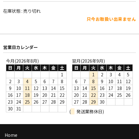
WORLD
在庫状態 : 売り切れ
その他
只今お取扱い出来ません
7INC
レア盤（1万円以上）
営業日カレンダー
Webのみ no.1
今月(2026年8月)
翌月(2026年9月)
Webのみ no.2
日
月
火
水
木
金
土
日
月
火
水
木
金
土
1
1
2
3
4
5
Webのみ no.3
2
3
4
5
6
7
8
6
7
8
9
10
11
12
9
10
11
12
13
14
15
13
14
15
16
17
18
19
Webのみ no.4
16
17
18
19
20
21
22
20
21
22
23
24
25
26
23
24
25
26
27
28
29
27
28
29
30
売り切れ
30
31
(
発送業務休日)
Help
送料
Home