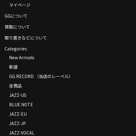
マイページ
商品の発送
GGについて
お支払い方法
買取について
返品
取り置きなどについて
コンディション
Categories
Privacy Policy
New Arrivals
新譜
特定商取引法に基づく表示
GG RECORD （当店のレーベル）
Contact
全商品
JAZZ-US
BLUE NOTE
JAZZ-EU
JAZZ-JP
JAZZ-VOCAL