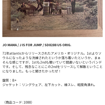
GG RECORD （当店のレーベル）
全商品
JAZZ-US
BLUE NOTE
JO MAMA / J IS FOR JUMP / SD8288 US ORIG.
JAZZ-EU
71年atlanticからリリースされたアメリカ・オリジナル。1stよりソ
JAZZ-JP
ウルになったような洗練されたというか落ち着いたというか、まぁ
そんな感じですが、1stも2ndも聴いていて間違いないというバンド
です。そして、残念なことにこの2ndをリリースして解散ということ
JAZZ-VOCAL
になりました。もっと聞きたかったぜ！
J-POP
盤質：B+
ジャケット：リングウェア、左下カット、縁スレ、軽度角潰れ。
ROCK
FOLK,SSW
（商品コード: 1088）