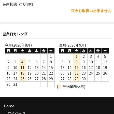
WORLD
在庫状態 : 売り切れ
只今お取扱い出来ません
その他
7INC
レア盤（1万円以上）
営業日カレンダー
Webのみ no.1
今月(2026年8月)
翌月(2026年9月)
日
月
火
水
木
金
土
日
月
火
水
木
金
土
Webのみ no.2
1
1
2
3
4
5
2
3
4
5
6
7
8
6
7
8
9
10
11
12
Webのみ no.3
9
10
11
12
13
14
15
13
14
15
16
17
18
19
16
17
18
19
20
21
22
20
21
22
23
24
25
26
Webのみ no.4
23
24
25
26
27
28
29
27
28
29
30
30
31
(
発送業務休日)
売り切れ
Help
Home
送料
マイページ