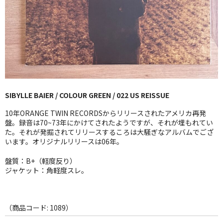
GG RECORD （当店のレーベル）
全商品
JAZZ-US
BLUE NOTE
SIBYLLE BAIER / COLOUR GREEN / 022 US REISSUE
JAZZ-EU
10年ORANGE TWIN RECORDSからリリースされたアメリカ再発
JAZZ-JP
盤。録音は70~73年にかけてされたようですが、それが埋もれてい
た。それが発掘されてリリースするころは大騒ぎなアルバムでござ
います。オリジナルリリースは06年。
JAZZ-VOCAL
盤質：B+（軽度反り）
J-POP
ジャケット：角軽度スレ。
ROCK
FOLK,SSW
（商品コード: 1089）