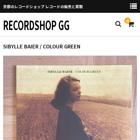
京都のレコードショップ レコードの販売と買取
RECORDSHOP GG
0
Home
SIBYLLE BAIER / COLOUR GREEN
マイページ
GGについて
買取について
取り置きなどについて
Categories
New Arrivals
新譜