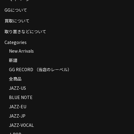
商品の発送
GGについて
お支払い方法
買取について
返品
取り置きなどについて
Categories
コンディション
New Arrivals
Privacy Policy
新譜
特定商取引法に基づく表示
GG RECORD （当店のレーベル）
全商品
Contact
JAZZ-US
BLUE NOTE
JAZZ-EU
JAZZ-JP
JAZZ-VOCAL