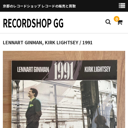
京都のレコードショップ レコードの販売と買取
RECORDSHOP GG
0
Home
LENNART GINMAN, KIRK LIGHTSEY / 1991
マイページ
GGについて
買取について
取り置きなどについて
Categories
New Arrivals
新譜