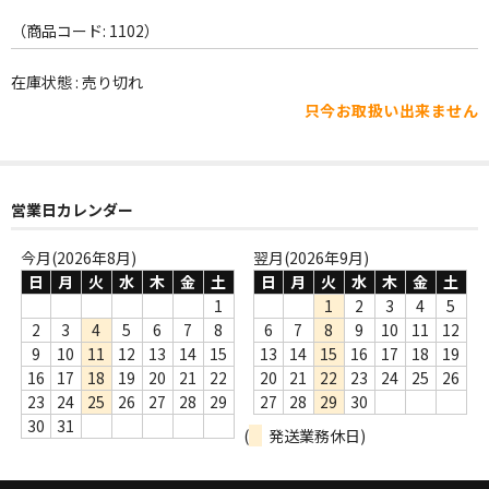
WORLD
（商品コード: 1102）
その他
在庫状態 : 売り切れ
7INC
只今お取扱い出来ません
レア盤（1万円以上）
Webのみ no.1
営業日カレンダー
Webのみ no.2
今月(2026年8月)
翌月(2026年9月)
Webのみ no.3
日
月
火
水
木
金
土
日
月
火
水
木
金
土
1
1
2
3
4
5
Webのみ no.4
2
3
4
5
6
7
8
6
7
8
9
10
11
12
9
10
11
12
13
14
15
13
14
15
16
17
18
19
売り切れ
16
17
18
19
20
21
22
20
21
22
23
24
25
26
23
24
25
26
27
28
29
27
28
29
30
Help
30
31
(
発送業務休日)
送料