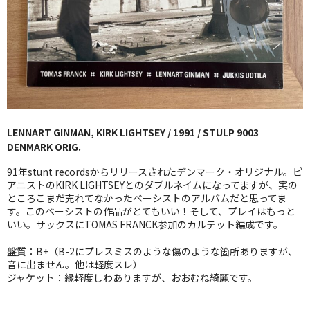
GG RECORD （当店のレーベル）
全商品
JAZZ-US
BLUE NOTE
LENNART GINMAN, KIRK LIGHTSEY / 1991 / STULP 9003
JAZZ-EU
DENMARK ORIG.
JAZZ-JP
91年stunt recordsからリリースされたデンマーク・オリジナル。ピ
アニストのKIRK LIGHTSEYとのダブルネイムになってますが、実の
JAZZ-VOCAL
ところこまだ売れてなかったベーシストのアルバムだと思ってま
す。このベーシストの作品がとてもいい！そして、プレイはもっと
いい。サックスにTOMAS FRANCK参加のカルテット編成です。
J-POP
盤質：B+（B-2にプレスミスのような傷のような箇所ありますが、
ROCK
音に出ません。他は軽度スレ）
ジャケット：縁軽度しわありますが、おおむね綺麗です。
FOLK,SSW