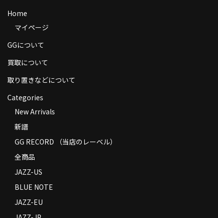
商品の発送
Home
マイページ
お支払い方法
GGについて
返品
買取について
コンディション
取り置きなどについて
Privacy Policy
Categories
New Arrivals
特定商取引法に基づく表示
新譜
Contact
GG RECORD （当店のレーベル）
全商品
JAZZ-US
BLUE NOTE
JAZZ-EU
JAZZ-JP