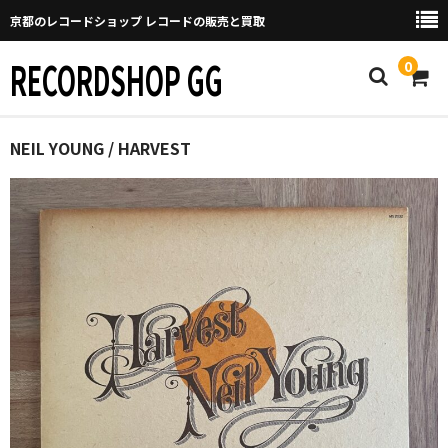
京都のレコードショップ レコードの販売と買取
RECORDSHOP GG
0
Home
NEIL YOUNG / HARVEST
マイページ
GGについて
買取について
取り置きなどについて
Categories
New Arrivals
新譜