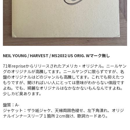
GG RECORD （当店のレーベル）
全商品
JAZZ-US
BLUE NOTE
NEIL YOUNG / HARVEST / MS2032 US ORIG. Wマーク無し
JAZZ-EU
71年repriseからリリースされたアメリカ・オリジナル。ニールヤン
JAZZ-JP
グのオリジナルが高騰してます。ニールヤングに限らずですが、名
盤のオリジナルはどのジャンルも高騰してます。これでも抑えたつ
もりですが、聞ければいい人にとっては意味がわからない値段です
JAZZ-VOCAL
よね。でも、綺麗なオリジナルはなかなかないもんなんですよね。
少しカビ臭あります。
J-POP
盤質：A-
ROCK
ジャケット：ザラ紙ジャケ、天縁周囲色褪せ、左下角潰れ、オリジ
ナルインナースリーブ１箇所２cm抜け、歌詞カードあり。
FOLK,SSW