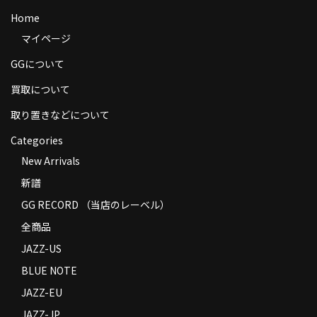
商品の発送
Home
マイページ
お支払い方法
GGについて
返品
買取について
コンディション
取り置きなどについて
Privacy Policy
Categories
New Arrivals
特定商取引法に基づく表示
新譜
Contact
GG RECORD （当店のレーベル）
全商品
JAZZ-US
BLUE NOTE
JAZZ-EU
JAZZ-JP