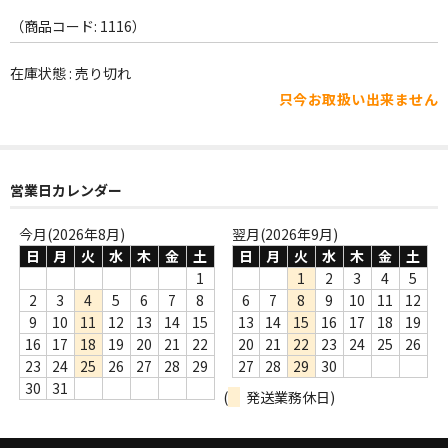
WORLD
（商品コード: 1116）
その他
在庫状態 : 売り切れ
7INC
只今お取扱い出来ません
レア盤（1万円以上）
Webのみ no.1
営業日カレンダー
Webのみ no.2
今月(2026年8月)
翌月(2026年9月)
日
月
火
水
木
金
土
日
月
火
水
木
金
土
Webのみ no.3
1
1
2
3
4
5
Webのみ no.4
2
3
4
5
6
7
8
6
7
8
9
10
11
12
9
10
11
12
13
14
15
13
14
15
16
17
18
19
売り切れ
16
17
18
19
20
21
22
20
21
22
23
24
25
26
23
24
25
26
27
28
29
27
28
29
30
Help
30
31
(
発送業務休日)
送料