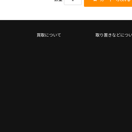
だ
使
さ
っ
い。
て
く
だ
さ
買取について
取り置きなどにつ
い。