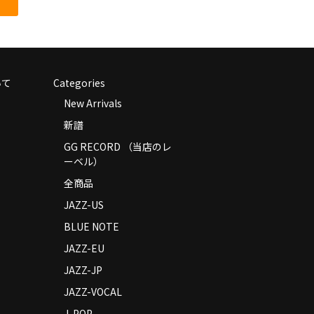
いて
Categories
New Arrivals
新譜
GG RECORD （当店のレ
ーベル）
全商品
JAZZ-US
BLUE NOTE
JAZZ-EU
JAZZ-JP
JAZZ-VOCAL
J-POP