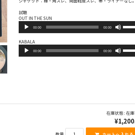
ジャケット：縁・角スレ、両面軽度スレ、帯・ライナーなし
試聴
OUT IN THE SUN
音
ボ
00:00
00:00
声
リ
プ
ュ
レ
ー
KABALA
ー
音
ム
ボ
ヤ
00:00
00:00
声
調
リ
ー
プ
節
ュ
レ
に
ー
ー
は
ム
ヤ
上
調
ー
下
節
矢
に
印
は
キ
上
ー
下
を
矢
在庫状態 : 在
使
印
¥1,200
っ
キ
て
ー
く
を
数量