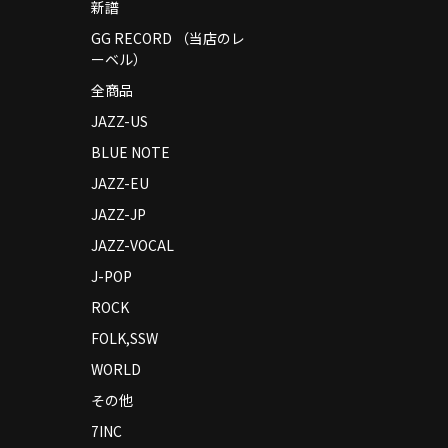
新譜
GG RECORD （当店のレ
ーベル）
全商品
JAZZ-US
BLUE NOTE
JAZZ-EU
JAZZ-JP
JAZZ-VOCAL
J-POP
ROCK
FOLK,SSW
WORLD
その他
7INC