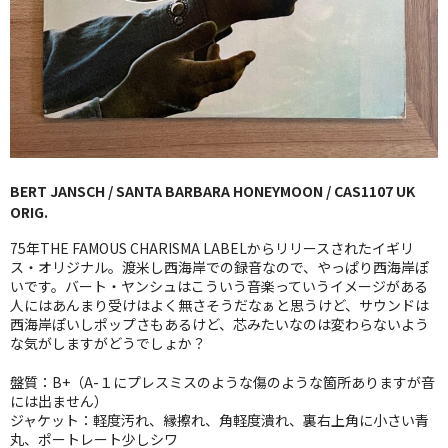
GG RECORD （当店のレーベル）
全商品
JAZZ-US
BLUE NOTE
BERT JANSCH / SANTA BARBARA HONEYMOON / CAS1107 UK
JAZZ-EU
ORIG.
JAZZ-JP
75年THE FAMOUS CHARISMA LABELからリリースされたイギリ
ス・オリジナル。渡米し西海岸での録音なので、やっぱり西海岸ぽ
JAZZ-VOCAL
いです。バート・ヤンシュはこういう音楽っていうイメージがある
人にはあんまり受けはよく無さそうだなぁと思うけど、サウンドは
西海岸ぽいしポップさもあるけど、芯みたいなのは変わらないよう
J-POP
な気がしますがどうでしょか？
ROCK
盤質：B+（A-１にプレスミスのような傷のような箇所ありますが音
には出ません）
FOLK,SSW
ジャケット：軽度汚れ、縁擦れ、角軽度潰れ、裏右上角に小さい青
丸、ポートレート少しシワ