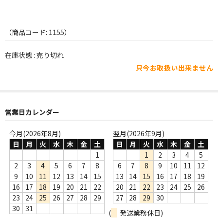
WORLD
その他
（商品コード: 1155）
7INC
在庫状態 : 売り切れ
レア盤（1万円以上）
只今お取扱い出来ません
Webのみ no.1
Webのみ no.2
営業日カレンダー
Webのみ no.3
今月(2026年8月)
翌月(2026年9月)
日
月
火
水
木
金
土
日
月
火
水
木
金
土
Webのみ no.4
1
1
2
3
4
5
2
3
4
5
6
7
8
6
7
8
9
10
11
12
売り切れ
9
10
11
12
13
14
15
13
14
15
16
17
18
19
Help
16
17
18
19
20
21
22
20
21
22
23
24
25
26
23
24
25
26
27
28
29
27
28
29
30
送料
30
31
(
発送業務休日)