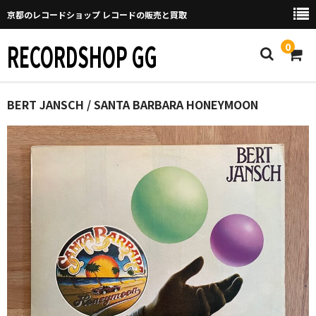
京都のレコードショップ レコードの販売と買取
RECORDSHOP GG
0
Home
BERT JANSCH / SANTA BARBARA HONEYMOON
マイページ
GGについて
買取について
取り置きなどについて
Categories
New Arrivals
新譜