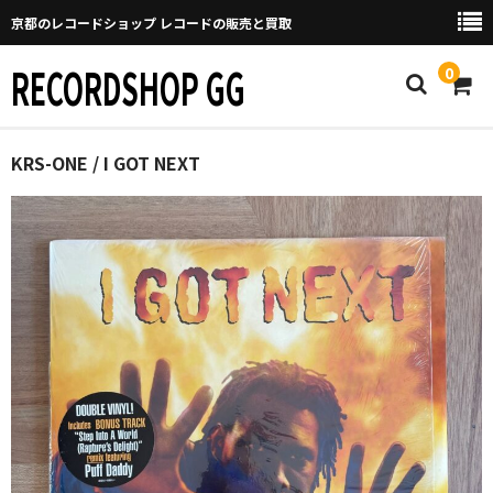
京都のレコードショップ レコードの販売と買取
RECORDSHOP GG
0
Home
KRS-ONE / I GOT NEXT
マイページ
GGについて
買取について
取り置きなどについて
Categories
New Arrivals
新譜