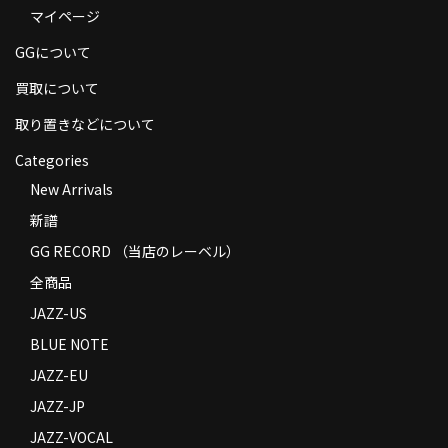
マイページ
商品の発送
GGについて
お支払い方法
買取について
返品
取り置きなどについて
コンディション
Categories
Privacy Policy
New Arrivals
新譜
特定商取引法に基づく表示
GG RECORD （当店のレーベル）
Contact
全商品
JAZZ-US
BLUE NOTE
JAZZ-EU
JAZZ-JP
JAZZ-VOCAL