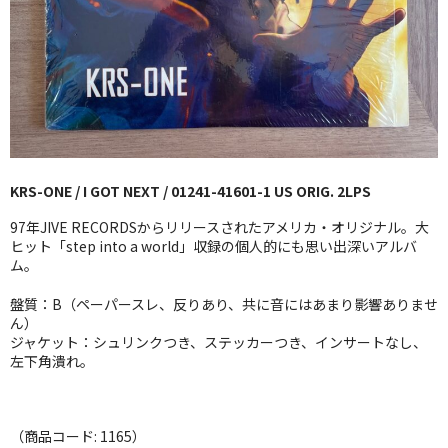
GG RECORD （当店のレーベル）
全商品
JAZZ-US
BLUE NOTE
KRS-ONE / I GOT NEXT / 01241-41601-1 US ORIG. 2LPS
JAZZ-EU
97年JIVE RECORDSからリリースされたアメリカ・オリジナル。大
JAZZ-JP
ヒット「step into a world」収録の個人的にも思い出深いアルバ
ム。
JAZZ-VOCAL
盤質：B（ペーパースレ、反りあり、共に音にはあまり影響ありませ
ん）
J-POP
ジャケット：シュリンクつき、ステッカーつき、インサートなし、
左下角潰れ。
ROCK
FOLK,SSW
（商品コード: 1165）