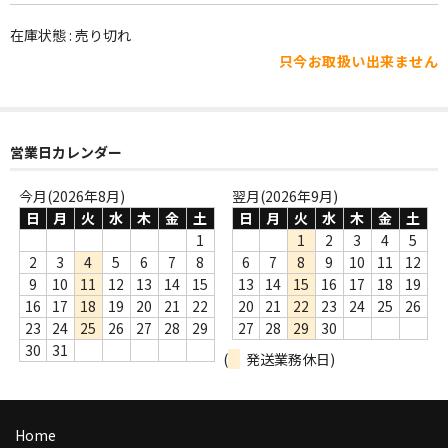
WORLD
在庫状態 : 売り切れ
その他
只今お取扱い出来ません
7INC
レア盤（1万円以上）
営業日カレンダー
Webのみ no.1
今月(2026年8月)
翌月(2026年9月)
Webのみ no.2
日
月
火
水
木
金
土
日
月
火
水
木
金
土
1
1
2
3
4
5
Webのみ no.3
2
3
4
5
6
7
8
6
7
8
9
10
11
12
9
10
11
12
13
14
15
13
14
15
16
17
18
19
Webのみ no.4
16
17
18
19
20
21
22
20
21
22
23
24
25
26
23
24
25
26
27
28
29
27
28
29
30
売り切れ
30
31
(
発送業務休日)
Help
送料
Home