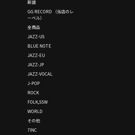
新譜
GG RECORD （当店のレ
ーベル）
全商品
JAZZ-US
BLUE NOTE
JAZZ-EU
JAZZ-JP
JAZZ-VOCAL
J-POP
ROCK
FOLK,SSW
WORLD
その他
7INC