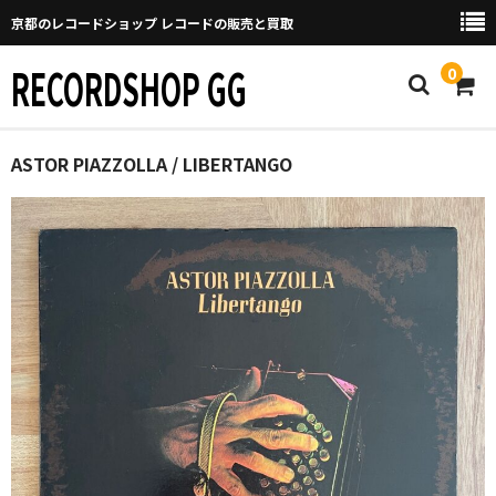
京都のレコードショップ レコードの販売と買取
RECORDSHOP GG
0
Home
ASTOR PIAZZOLLA / LIBERTANGO
マイページ
GGについて
買取について
取り置きなどについて
Categories
New Arrivals
新譜