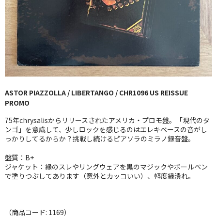
GG RECORD （当店のレーベル）
全商品
JAZZ-US
BLUE NOTE
ASTOR PIAZZOLLA / LIBERTANGO / CHR1096 US REISSUE
JAZZ-EU
PROMO
JAZZ-JP
75年chrysalisからリリースされたアメリカ・プロモ盤。「現代のタ
ンゴ」を意識して、少しロックを感じるのはエレキベースの音がし
JAZZ-VOCAL
っかりしてるからか？挑戦し続けるピアソラのミラノ録音盤。
盤質：B+
J-POP
ジャケット：縁のスレやリングウェアを黒のマジックやボールペン
で塗りつぶしてあります（意外とカッコいい）、軽度縁潰れ。
ROCK
FOLK,SSW
（商品コード: 1169）