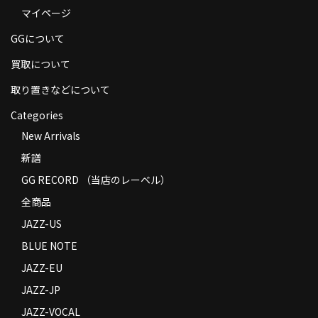
マイページ
商品の発送
GGについて
お支払い方法
買取について
返品
取り置きなどについて
コンディション
Categories
Privacy Policy
New Arrivals
新譜
特定商取引法に基づく表示
GG RECORD （当店のレーベル）
Contact
全商品
JAZZ-US
BLUE NOTE
JAZZ-EU
JAZZ-JP
JAZZ-VOCAL