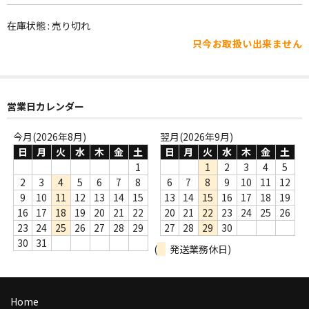
WORLD
在庫状態 : 売り切れ
その他
只今お取扱い出来ません
7INC
レア盤（1万円以上）
営業日カレンダー
Webのみ no.1
今月(2026年8月)
翌月(2026年9月)
Webのみ no.2
日
月
火
水
木
金
土
日
月
火
水
木
金
土
1
1
2
3
4
5
Webのみ no.3
2
3
4
5
6
7
8
6
7
8
9
10
11
12
9
10
11
12
13
14
15
13
14
15
16
17
18
19
Webのみ no.4
16
17
18
19
20
21
22
20
21
22
23
24
25
26
23
24
25
26
27
28
29
27
28
29
30
売り切れ
30
31
(
発送業務休日)
Help
送料
Home