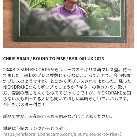
GG RECORD （当店のレーベル）
全商品
JAZZ-US
BLUE NOTE
CHRIS BRAIN / BOUND TO RISE / BSR-001 UK 2023
JAZZ-EU
23年BIG SUN RECORDSからリリースのイギリス再プレス盤。待っ
JAZZ-JP
てました！最初のプレス枚数じゃ少ないよ。ってことで、今回も限
定プレスのようですが、とにかく再プレスされてよかった。蘇った
NICK DRAKEなんてポップでしょうか？ギターの弾き方や、歌い
JAZZ-VOCAL
方、変調の感じなんかも似ててびっくりですが、NICK DRAKEを知
らない人も知ってる人にも聞いてほしい素晴らしいアルバムです。
J-POP
今回もポスター付き！
ROCK
新品ですが、入荷時からある凹みなどはご了承ください。
FOLK,SSW
試聴は下記のリンクからどうぞ！
https://chrisbrain.bandcamp.com/album/bound-to-rise-2