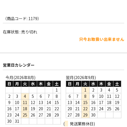
WORLD
その他
（商品コード: 1179）
7INC
在庫状態 : 売り切れ
レア盤（1万円以上）
只今お取扱い出来ません
Webのみ no.1
Webのみ no.2
営業日カレンダー
Webのみ no.3
今月(2026年8月)
翌月(2026年9月)
日
月
火
水
木
金
土
日
月
火
水
木
金
土
Webのみ no.4
1
1
2
3
4
5
2
3
4
5
6
7
8
6
7
8
9
10
11
12
売り切れ
9
10
11
12
13
14
15
13
14
15
16
17
18
19
Help
16
17
18
19
20
21
22
20
21
22
23
24
25
26
23
24
25
26
27
28
29
27
28
29
30
送料
30
31
(
発送業務休日)