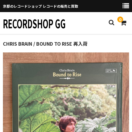
京都のレコードショップ レコードの販売と買取
RECORDSHOP GG
0
Home
CHRIS BRAIN / BOUND TO RISE 再入荷
マイページ
GGについて
買取について
取り置きなどについて
Categories
New Arrivals
新譜