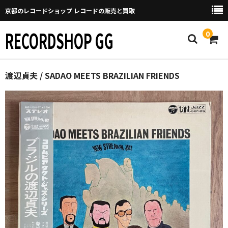
京都のレコードショップ レコードの販売と買取
RECORDSHOP GG
0
Home
渡辺貞夫 / SADAO MEETS BRAZILIAN FRIENDS
マイページ
GGについて
買取について
取り置きなどについて
Categories
New Arrivals
新譜