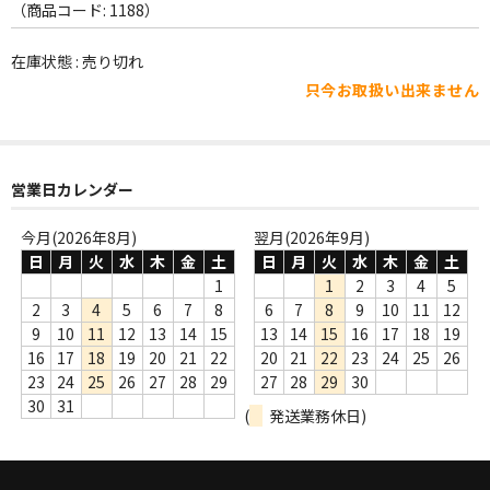
WORLD
（商品コード: 1188）
その他
在庫状態 : 売り切れ
只今お取扱い出来ません
7INC
レア盤（1万円以上）
Webのみ no.1
営業日カレンダー
Webのみ no.2
今月(2026年8月)
翌月(2026年9月)
日
月
火
水
木
金
土
日
月
火
水
木
金
土
Webのみ no.3
1
1
2
3
4
5
2
3
4
5
6
7
8
6
7
8
9
10
11
12
Webのみ no.4
9
10
11
12
13
14
15
13
14
15
16
17
18
19
16
17
18
19
20
21
22
20
21
22
23
24
25
26
売り切れ
23
24
25
26
27
28
29
27
28
29
30
30
31
(
発送業務休日)
Help
送料