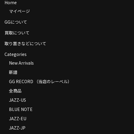
Home
商品の発送
マイページ
お支払い方法
GGについて
返品
買取について
取り置きなどについて
コンディション
Categories
Privacy Policy
New Arrivals
特定商取引法に基づく表示
新譜
Contact
GG RECORD （当店のレーベル）
全商品
JAZZ-US
BLUE NOTE
JAZZ-EU
JAZZ-JP