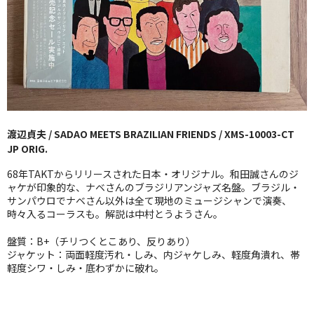
GG RECORD （当店のレーベル）
全商品
JAZZ-US
BLUE NOTE
渡辺貞夫 / SADAO MEETS BRAZILIAN FRIENDS / XMS-10003-CT
JAZZ-EU
JP ORIG.
JAZZ-JP
68年TAKTからリリースされた日本・オリジナル。和田誠さんのジ
ャケが印象的な、ナベさんのブラジリアンジャズ名盤。ブラジル・
JAZZ-VOCAL
サンパウロでナベさん以外は全て現地のミュージシャンで演奏、
時々入るコーラスも。解説は中村とうようさん。
J-POP
盤質：B+（チリつくとこあり、反りあり）
ジャケット：両面軽度汚れ・しみ、内ジャケしみ、軽度角潰れ、帯
ROCK
軽度シワ・しみ・底わずかに破れ。
FOLK,SSW